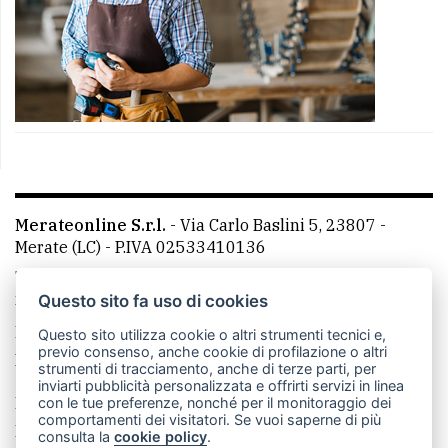
Merateonline S.r.l.
-
Via Carlo Baslini 5, 23807 -
Merate (LC)
- P.IVA 02533410136
Telefono:
039 9902881
- Whatsapp: 351 3481257 - E-
mail: redazione@merateonline.it
Questo sito fa uso di cookies
La redazione
CasateOnline
LeccoOnline
RSS
Questo sito utilizza cookie o altri strumenti tecnici e,
previo consenso, anche cookie di profilazione o altri
Made by
VIP
strumenti di tracciamento, anche di terze parti, per
inviarti pubblicità personalizzata e offrirti servizi in linea
Privacy policy
Cookie policy
con le tue preferenze, nonché per il monitoraggio dei
comportamenti dei visitatori. Se vuoi saperne di più
Rivedi le tue scelte sui cookie
consulta la
cookie policy
.