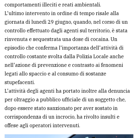
comportamenti illeciti e reati ambientali.
Ricerca
L'ultimo intervento in ordine di tempo risale alla
avanzata
giornata di lunedì 29 giugno, quando, nel corso di un
controllo effettuato dagli agenti sul territorio, è stata
rinvenuta e sequestrata una dose di cocaina. Un
LE
ALTRE
episodio che conferma l'importanza dell'attività di
TESTATE
controllo costante svolta dalla Polizia Locale anche
nell'azione di prevenzione e contrasto ai fenomeni
legati allo spaccio e al consumo di sostanze
stupefacenti.
L'attività degli agenti ha portato inoltre alla denuncia
PRIVACY
per oltraggio a pubblico ufficiale di un soggetto che,
dopo essere stato sanzionato per aver sostato in
Privacy
corrispondenza di un incrocio, ha rivolto insulti e
policy
offese agli operatori intervenuti.
Cookie