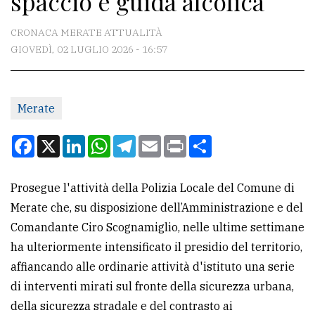
spaccio e guida alcolica
CONTATTI
CRONACA MERATE ATTUALITÀ
GIOVEDÌ, 02 LUGLIO 2026 - 16:57
La
redazione
Merate
Scrivici
Per
Facebook
X
LinkedIn
WhatsApp
Telegram
Email
Print
Condividi
la
tua
Prosegue l'attività della Polizia Locale del Comune di
pubblicità
Merate che, su disposizione dell’Amministrazione e del
Comandante Ciro Scognamiglio, nelle ultime settimane
CERCA
ha ulteriormente intensificato il presidio del territorio,
affiancando alle ordinarie attività d'istituto una serie
Cerca
di interventi mirati sul fronte della sicurezza urbana,
per
della sicurezza stradale e del contrasto ai
comune