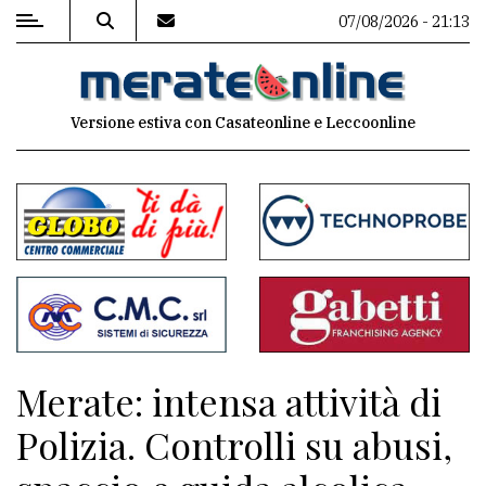
07/08/2026 - 21:13
MENU
Versione estiva con Casateonline e Leccoonline
Editoriale
e
commenti
Contenuti
del
sito
Appuntamenti
Merate: intensa attività di
Associazioni
Polizia. Controlli su abusi,
Meteo