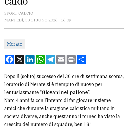
caldo
CONTATTI
SPORT CALCIO
MARTEDÌ, 30 GIUGNO 2026 - 16:09
La
redazione
Merate
Scrivici
Per
Facebook
X
LinkedIn
WhatsApp
Telegram
Email
Print
Condividi
la
tua
Dopo il (solito) successo del 30 ore di settimana scorsa,
pubblicità
l’oratorio di Merate si è riempito di nuovo per
l’entusiasmante “
Giovani nel pallone
”.
CERCA
Nato 4 anni fa con l’intento di far giocare insieme
amici che durante la stagione calcistica militano in
Cerca
società diverse, anche quest’anno il torneo ha visto la
per
crescita del numero di squadre, ben 18!
comune