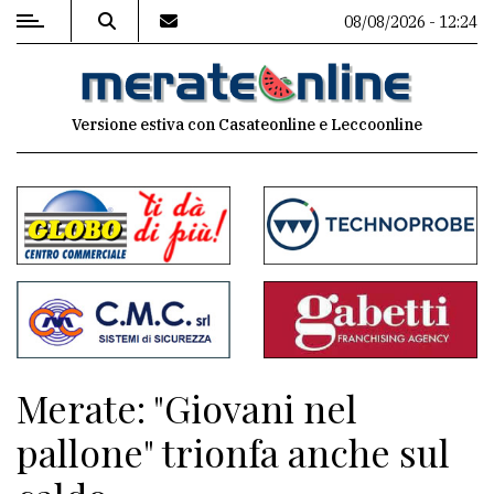
08/08/2026 - 12:24
MENU
Versione estiva con Casateonline e Leccoonline
Editoriale
e
commenti
Contenuti
del
sito
Appuntamenti
Merate: "Giovani nel
Associazioni
pallone" trionfa anche sul
Meteo