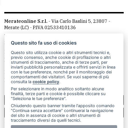
Merateonline S.r.l.
-
Via Carlo Baslini 5, 23807 -
Merate (LC)
- P.IVA 02533410136
Telefono:
039 9902881
- Whatsapp: 351 3481257 - E-
mail: redazione@merateonline.it
Questo sito fa uso di cookies
La redazione
CasateOnline
LeccoOnline
RSS
Questo sito utilizza cookie o altri strumenti tecnici e,
previo consenso, anche cookie di profilazione o altri
Made by
VIP
strumenti di tracciamento, anche di terze parti, per
inviarti pubblicità personalizzata e offrirti servizi in linea
Privacy policy
Cookie policy
con le tue preferenze, nonché per il monitoraggio dei
comportamenti dei visitatori. Se vuoi saperne di più
Rivedi le tue scelte sui cookie
consulta la
cookie policy
.
Per selezionare in modo analitico soltanto alcune
finalità, terze parti e cookie è possibile cliccare su
"Seleziona le tue preferenze".
SCRIVICI
Chiudendo questo banner tramite l'apposito comando
"Continua senza accettare" continuerai la navigazione
PER LA TUA PUBBLICITÀ
del sito in assenza di cookie o altri strumenti di
tracciamento diversi da quelli tecnici.