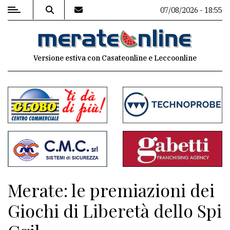
07/08/2026 - 18:55
MENU
Versione estiva con Casateonline e Leccoonline
Editoriale
e
commenti
Contenuti
del
sito
Appuntamenti
Merate: le premiazioni dei
Associazioni
Giochi di Liberetà dello Spi
Meteo