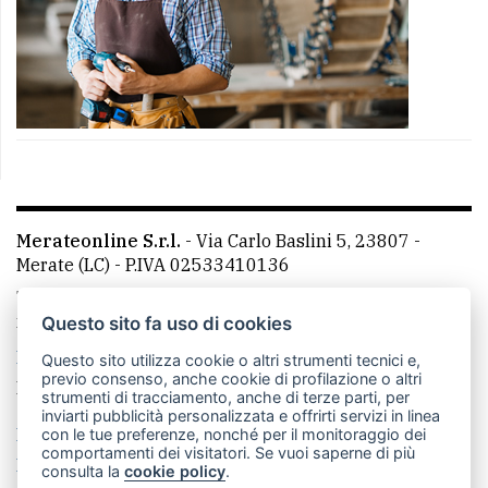
Merateonline S.r.l.
-
Via Carlo Baslini 5, 23807 -
Merate (LC)
- P.IVA 02533410136
Telefono:
039 9902881
- Whatsapp: 351 3481257 - E-
mail: redazione@merateonline.it
Questo sito fa uso di cookies
La redazione
CasateOnline
LeccoOnline
RSS
Questo sito utilizza cookie o altri strumenti tecnici e,
previo consenso, anche cookie di profilazione o altri
Made by
VIP
strumenti di tracciamento, anche di terze parti, per
inviarti pubblicità personalizzata e offrirti servizi in linea
Privacy policy
Cookie policy
con le tue preferenze, nonché per il monitoraggio dei
comportamenti dei visitatori. Se vuoi saperne di più
Rivedi le tue scelte sui cookie
consulta la
cookie policy
.