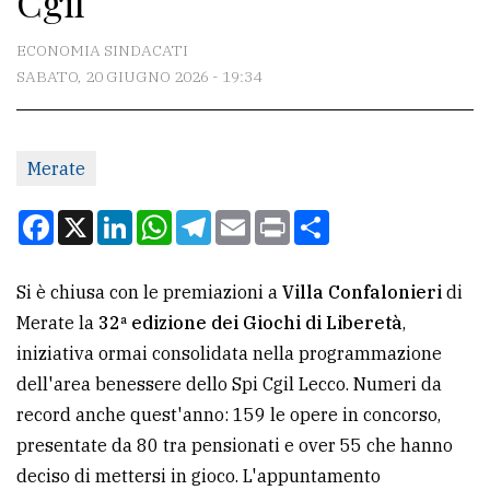
Cgil
CONTATTI
ECONOMIA SINDACATI
SABATO, 20 GIUGNO 2026 - 19:34
La
redazione
Merate
Scrivici
Per
Facebook
X
LinkedIn
WhatsApp
Telegram
Email
Print
Condividi
la
tua
Si è chiusa con le premiazioni a
Villa Confalonieri
di
pubblicità
Merate la
32ª edizione dei Giochi di Liberetà
,
iniziativa ormai consolidata nella programmazione
CERCA
dell'area benessere dello Spi Cgil Lecco. Numeri da
record anche quest'anno: 159 le opere in concorso,
Cerca
presentate da 80 tra pensionati e over 55 che hanno
per
deciso di mettersi in gioco. L'appuntamento
comune