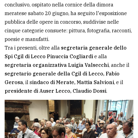
conclusivo, ospitato nella cornice della dimora
Ricerca
meratese sabato 20 giugno, ha seguito l'esposizione
avanzata
pubblica delle opere in concorso, suddivise nelle
cinque categorie consuete: pittura, fotografia, racconti,
poesie e manufatti.
LE
ALTRE
Tra i presenti, oltre alla
segretaria generale dello
TESTATE
Spi Cgil di Lecco Pinuccia Cogliardi
e alla
segretaria organizzativa Luigia Valsecchi
, anche il
segretario generale della Cgil di Lecco, Fabio
Gerosa
, il s
indaco di Merate, Mattia Salvioni
, e il
presidente di Auser Lecco, Claudio Dossi
.
PRIVACY
Privacy
policy
Cookie