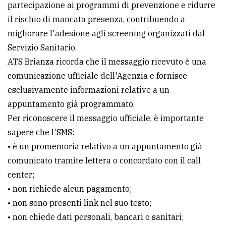
partecipazione ai programmi di prevenzione e ridurre
Ricerca
il rischio di mancata presenza, contribuendo a
avanzata
migliorare l'adesione agli screening organizzati dal
Servizio Sanitario.
ATS Brianza ricorda che il messaggio ricevuto è una
LE
ALTRE
comunicazione ufficiale dell'Agenzia e fornisce
TESTATE
esclusivamente informazioni relative a un
appuntamento già programmato.
Per riconoscere il messaggio ufficiale, è importante
sapere che l'SMS:
• è un promemoria relativo a un appuntamento già
comunicato tramite lettera o concordato con il call
PRIVACY
center;
Privacy
• non richiede alcun pagamento;
policy
• non sono presenti link nel suo testo;
• non chiede dati personali, bancari o sanitari;
Cookie