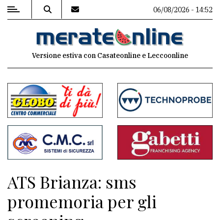
06/08/2026 - 14:52
MENU
Versione estiva con Casateonline e Leccoonline
Editoriale
e
commenti
Contenuti
del
sito
Appuntamenti
ATS Brianza: sms
Associazioni
promemoria per gli
Meteo