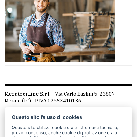
Merateonline S.r.l.
-
Via Carlo Baslini 5, 23807 -
Merate (LC)
- P.IVA 02533410136
Telefono:
039 9902881
- Whatsapp: 351 3481257 - E-
mail: redazione@merateonline.it
Questo sito fa uso di cookies
La redazione
CasateOnline
LeccoOnline
RSS
Questo sito utilizza cookie o altri strumenti tecnici e,
previo consenso, anche cookie di profilazione o altri
Made by
VIP