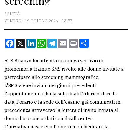
screening
CONTATTI
SANITÀ
VENERDÌ, 19 GIUGNO 2026 - 18:57
La
redazione
Facebook
X
LinkedIn
WhatsApp
Telegram
Email
Print
Condividi
Scrivici
Per
ATS Brianza ha attivato un nuovo servizio di
la
promemoria tramite SMS rivolto alle donne invitate a
tua
partecipare allo screening mammografico.
pubblicità
L'SMS viene inviato nei giorni precedenti
l'appuntamento e ha la sola finalità di ricordare la
CERCA
data, l'orario e la sede dell'esame, già comunicati in
precedenza attraverso la lettera di invito inviata al
Cerca
domicilio o concordati con il call center.
per
L'iniziativa nasce con l'obiettivo di facilitare la
comune