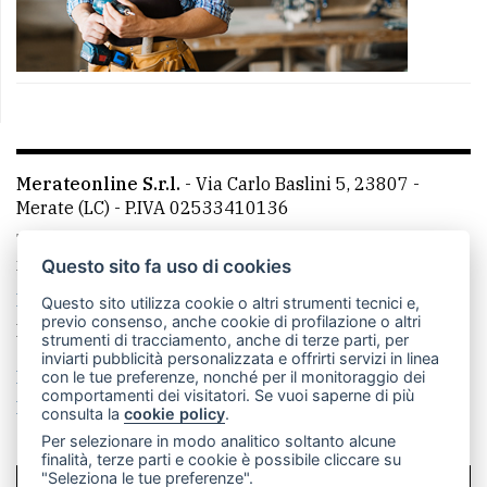
Merateonline S.r.l.
-
Via Carlo Baslini 5, 23807 -
Merate (LC)
- P.IVA 02533410136
Telefono:
039 9902881
- Whatsapp: 351 3481257 - E-
mail: redazione@merateonline.it
Questo sito fa uso di cookies
La redazione
CasateOnline
LeccoOnline
RSS
Questo sito utilizza cookie o altri strumenti tecnici e,
previo consenso, anche cookie di profilazione o altri
Made by
VIP
strumenti di tracciamento, anche di terze parti, per
inviarti pubblicità personalizzata e offrirti servizi in linea
Privacy policy
Cookie policy
con le tue preferenze, nonché per il monitoraggio dei
comportamenti dei visitatori. Se vuoi saperne di più
Rivedi le tue scelte sui cookie
consulta la
cookie policy
.
Per selezionare in modo analitico soltanto alcune
finalità, terze parti e cookie è possibile cliccare su
"Seleziona le tue preferenze".
SCRIVICI