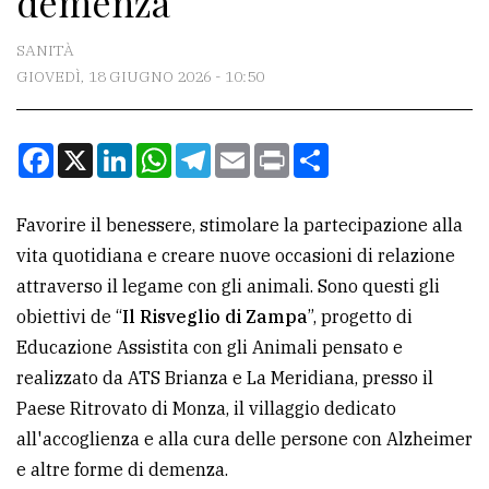
demenza
CONTATTI
SANITÀ
GIOVEDÌ, 18 GIUGNO 2026 - 10:50
La
redazione
Facebook
X
LinkedIn
WhatsApp
Telegram
Email
Print
Condividi
Scrivici
Per
Favorire il benessere, stimolare la partecipazione alla
la
vita quotidiana e creare nuove occasioni di relazione
tua
attraverso il legame con gli animali. Sono questi gli
pubblicità
obiettivi de “
Il Risveglio di Zampa
”, progetto di
Educazione Assistita con gli Animali pensato e
CERCA
realizzato da ATS Brianza e La Meridiana, presso il
Paese Ritrovato di Monza, il villaggio dedicato
Cerca
all'accoglienza e alla cura delle persone con Alzheimer
per
e altre forme di demenza.
comune