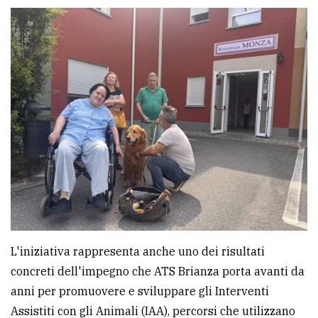
Ricerca
avanzata
LE
ALTRE
TESTATE
PRIVACY
L'iniziativa rappresenta anche uno dei risultati
Privacy
concreti dell'impegno che ATS Brianza porta avanti da
policy
anni per promuovere e sviluppare gli Interventi
Cookie
Assistiti con gli Animali (IAA), percorsi che utilizzano