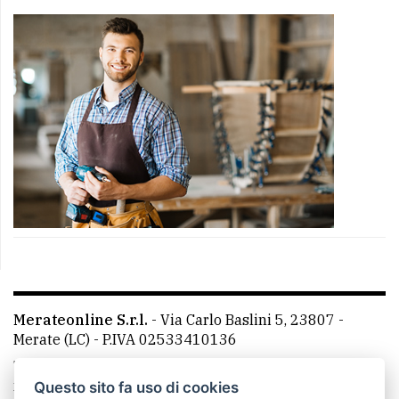
Merateonline S.r.l.
-
Via Carlo Baslini 5, 23807 -
Merate (LC)
- P.IVA 02533410136
Telefono:
039 9902881
- Whatsapp: 351 3481257 - E-
mail: redazione@merateonline.it
Questo sito fa uso di cookies