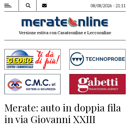
08/08/2026 - 21:11
MENU
Versione estiva con Casateonline e Leccoonline
Editoriale
e
commenti
Contenuti
del
sito
Appuntamenti
Merate: auto in doppia fila
Associazioni
in via Giovanni XXIII
Meteo