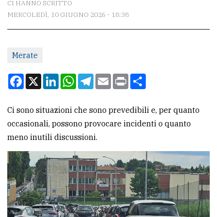
CI HANNO SCRITTO
MERCOLEDÌ, 10 GIUGNO 2026 - 18:38
CONTATTI
La
Merate
redazione
Scrivici
Facebook
X
LinkedIn
WhatsApp
Telegram
Email
Print
Condividi
Per
la
Ci sono situazioni che sono prevedibili e, per quanto
tua
occasionali, possono provocare incidenti o quanto
pubblicità
meno inutili discussioni.
CERCA
Cerca
per
comune