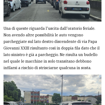
Ricerca
avanzata
Una di queste riguarda l'uscita dall'oratorio feriale.
LE
ALTRE
Non avendo altre possibilità le auto vengono
TESTATE
parcheggiate sul lato destro discendente di via Papa
Giovanni XXIII risultanto così in doppia fila dato che il
lato sinistro è già a parcheggio. Ne risulta un budello
nel quale le macchine in solo transitano debbono
infilarsi a rischio di strisciarne qualcuna in sosta.
PRIVACY
Privacy
policy
Cookie