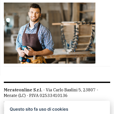
Merateonline S.r.l.
-
Via Carlo Baslini 5, 23807 -
Merate (LC)
- P.IVA 02533410136
Telefono:
039 9902881
- Whatsapp: 351 3481257 - E-
mail: redazione@merateonline.it
Questo sito fa uso di cookies