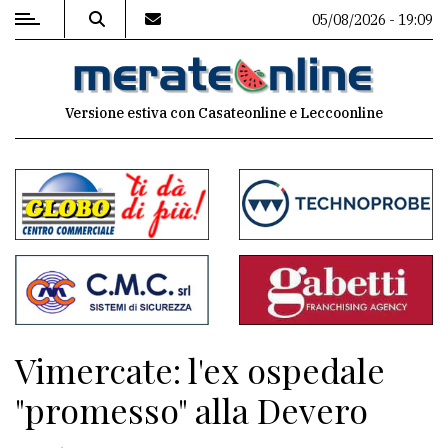
05/08/2026 - 19:09
MENU
Versione estiva con Casateonline e Leccoonline
Editoriale
e
commenti
Contenuti
del
sito
Appuntamenti
Vimercate: l'ex ospedale
Associazioni
"promesso" alla Devero
Meteo