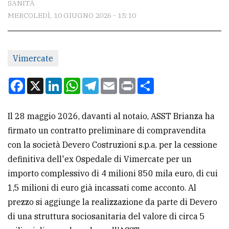
SANITÀ
MERCOLEDÌ, 10 GIUGNO 2026 - 15:10
CONTATTI
La
Vimercate
redazione
Scrivici
Facebook
X
LinkedIn
WhatsApp
Telegram
Email
Print
Condividi
Per
la
Il 28 maggio 2026, davanti al notaio, ASST Brianza ha
tua
firmato un contratto preliminare di compravendita
pubblicità
con la società Devero Costruzioni s.p.a. per la cessione
definitiva dell'ex Ospedale di Vimercate per un
importo complessivo di 4 milioni 850 mila euro, di cui
CERCA
1,5 milioni di euro già incassati come acconto. Al
Cerca
prezzo si aggiunge la realizzazione da parte di Devero
per
di una struttura sociosanitaria del valore di circa 5
comune