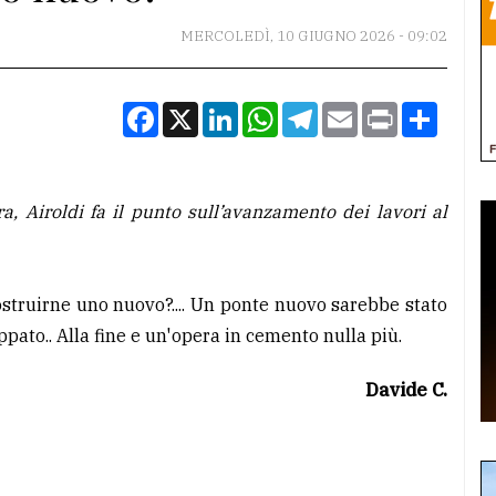
MERCOLEDÌ, 10 GIUGNO 2026 - 09:02
Facebook
X
LinkedIn
WhatsApp
Telegram
Email
Print
Condiv
a, Airoldi fa il punto sull’avanzamento dei lavori al
struirne uno nuovo?.... Un ponte nuovo sarebbe stato
pato.. Alla fine e un'opera in cemento nulla più.
Davide C.