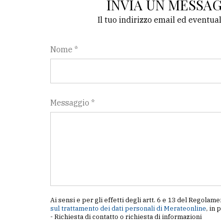
INVIA UN MESSA
avanzata
Il tuo indirizzo email ed eventua
LE
ALTRE
Nome *
TESTATE
Messaggio *
PRIVACY
Privacy
policy
Cookie
Ai sensi e per gli effetti degli artt. 6 e 13 del Regol
policy
sul trattamento dei dati personali di Merateonline
, in 
- Richiesta di contatto o richiesta di informazioni