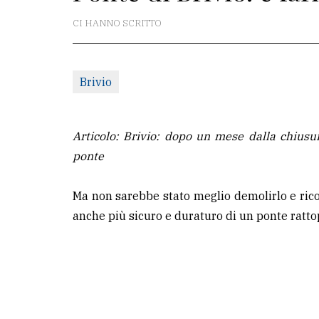
CI HANNO SCRITTO
La
redazione
Scrivici
Brivio
Per
la
Articolo: Brivio: dopo un mese dalla chiusur
tua
ponte
pubblicità
Ma non sarebbe stato meglio demolirlo e rico
CERCA
anche più sicuro e duraturo di un ponte rattop
Cerca
per
comune
Ricerca