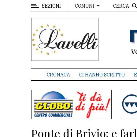
SEZIONI
CERCA
COMUNI
MENU
Editoriale
e
commenti
V
Contenuti
del
CRONACA
CI HANNO SCRITTO
E
sito
Appuntamenti
Associazioni
Meteo
Ponte di Brivio: e fa
CONTATTI