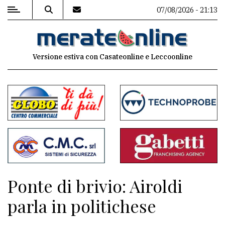
07/08/2026 - 21:13
MENU
Versione estiva con Casateonline e Leccoonline
Editoriale
e
commenti
Contenuti
del
sito
Appuntamenti
Ponte di brivio: Airoldi
Associazioni
parla in politichese
Meteo