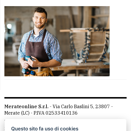
Merateonline S.r.l.
-
Via Carlo Baslini 5, 23807 -
Merate (LC)
- P.IVA 02533410136
Telefono:
039 9902881
- Whatsapp: 351 3481257 - E-
mail: redazione@merateonline.it
Questo sito fa uso di cookies