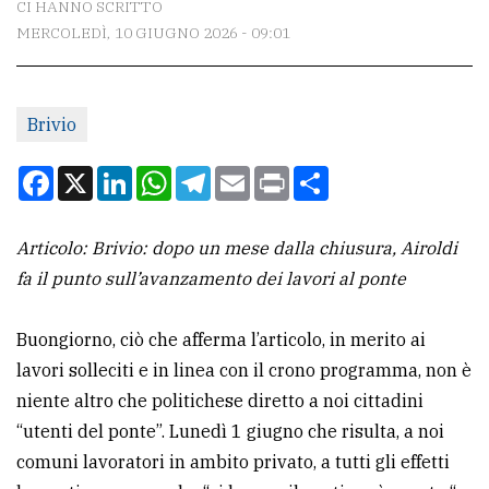
CI HANNO SCRITTO
MERCOLEDÌ, 10 GIUGNO 2026 - 09:01
CONTATTI
La
Brivio
redazione
Scrivici
Facebook
X
LinkedIn
WhatsApp
Telegram
Email
Print
Condividi
Per
la
Articolo: Brivio: dopo un mese dalla chiusura, Airoldi
tua
fa il punto sull’avanzamento dei lavori al ponte
pubblicità
Buongiorno, ciò che afferma l’articolo, in merito ai
lavori solleciti e in linea con il crono programma, non è
CERCA
niente altro che politichese diretto a noi cittadini
Cerca
“utenti del ponte”. Lunedì 1 giugno che risulta, a noi
per
comuni lavoratori in ambito privato, a tutti gli effetti
comune