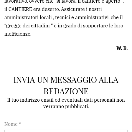
lavorativo, ovvero che “si lavora, il cantiere è aperto “,
il CANTIERE era deserto. Assicurate i nostri
Ricerca
amministratori locali , tecnici e amministrativi, che il
avanzata
“gregge dei cittadini “ è in grado di sopportare le loro
inefficienze.
LE
ALTRE
TESTATE
W. B.
INVIA UN MESSAGGIO ALLA
REDAZIONE
PRIVACY
Il tuo indirizzo email ed eventuali dati personali non
verranno pubblicati.
Privacy
policy
Nome *
Cookie