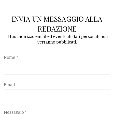
Ricerca
avanzata
INVIA UN MESSAGGIO ALLA
REDAZIONE
LE
Il tuo indirizzo email ed eventuali dati personali non
ALTRE
TESTATE
verranno pubblicati.
Nome *
PRIVACY
Email
Privacy
policy
Cookie
Messaggio *