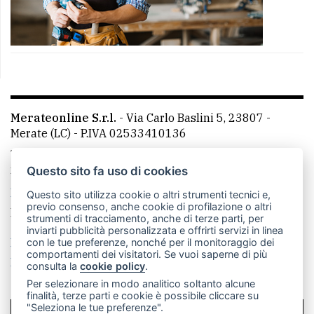
Merateonline S.r.l.
-
Via Carlo Baslini 5, 23807 -
Merate (LC)
- P.IVA 02533410136
Telefono:
039 9902881
- Whatsapp: 351 3481257 - E-
mail: redazione@merateonline.it
Questo sito fa uso di cookies
La redazione
CasateOnline
LeccoOnline
RSS
Questo sito utilizza cookie o altri strumenti tecnici e,
previo consenso, anche cookie di profilazione o altri
Made by
VIP
strumenti di tracciamento, anche di terze parti, per
inviarti pubblicità personalizzata e offrirti servizi in linea
Privacy policy
Cookie policy
con le tue preferenze, nonché per il monitoraggio dei
comportamenti dei visitatori. Se vuoi saperne di più
Rivedi le tue scelte sui cookie
consulta la
cookie policy
.
Per selezionare in modo analitico soltanto alcune
finalità, terze parti e cookie è possibile cliccare su
"Seleziona le tue preferenze".
SCRIVICI