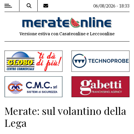
06/08/2026 - 18:33
MENU
Versione estiva con Casateonline e Leccoonline
Editoriale
e
commenti
Contenuti
del
sito
Appuntamenti
Merate: sul volantino della
Associazioni
Lega
Meteo