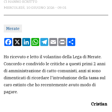
CI HANNO SCRITTO
MERCOLEDÌ, 10 GIUGNO 2026 - 09:01
CONTATTI
La
Merate
redazione
Scrivici
Facebook
X
LinkedIn
WhatsApp
Telegram
Email
Print
Condividi
Per
la
Ho ricevuto e letto il volantino della Lega di Merate.
tua
Concordo e condivido le critiche a questi primi 2 anni
pubblicità
di amministrazione di catto-comunisti, anzi si sono
dimenticati di ricordare l'introduzione della tassa sul
caro estinto che ho recentemente avuto modo di
CERCA
pagare.
Cerca
Cristian
per
comune