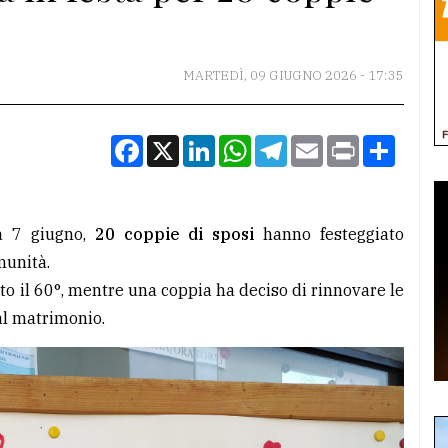
MARTEDÌ, 09 GIUGNO 2026 - 17:35
Facebook
X
LinkedIn
WhatsApp
Telegram
Email
Print
Condiv
a 7 giugno,
20 coppie di sposi
hanno festeggiato
munità.
to il 60°, mentre una coppia ha deciso di rinnovare le
al matrimonio.