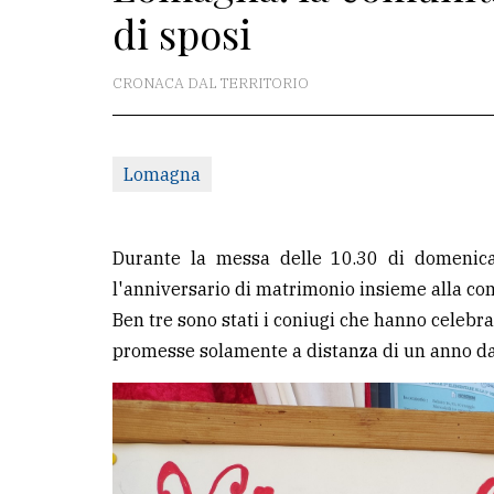
di sposi
La
redazione
CRONACA DAL TERRITORIO
Scrivici
Per
Lomagna
la
tua
pubblicità
Durante la messa delle 10.30 di domenic
l'anniversario di matrimonio insieme alla co
Ben tre sono stati i coniugi che hanno celebra
CERCA
promesse solamente a distanza di un anno d
Cerca
per
comune
Ricerca