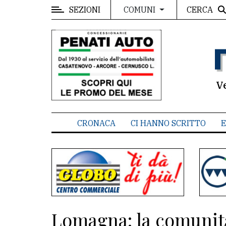
SEZIONI
CERCA
COMUNI
MENU
Editoriale
e
commenti
V
Contenuti
del
CRONACA
CI HANNO SCRITTO
E
sito
Appuntamenti
Associazioni
Meteo
Lomagna: la comunità
CONTATTI