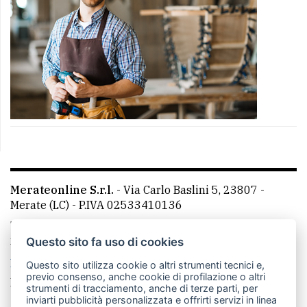
Merateonline S.r.l.
-
Via Carlo Baslini 5, 23807 -
Merate (LC)
- P.IVA 02533410136
Telefono:
039 9902881
- Whatsapp: 351 3481257 - E-
mail: redazione@merateonline.it
Questo sito fa uso di cookies
La redazione
CasateOnline
LeccoOnline
RSS
Questo sito utilizza cookie o altri strumenti tecnici e,
previo consenso, anche cookie di profilazione o altri
Made by
VIP
strumenti di tracciamento, anche di terze parti, per
inviarti pubblicità personalizzata e offrirti servizi in linea