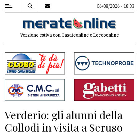
06/08/2026 - 18:33
MENU
Versione estiva con Casateonline e Leccoonline
Editoriale
e
commenti
Contenuti
del
sito
Appuntamenti
Verderio: gli alunni della
Associazioni
Collodi in visita a Seruso
Meteo