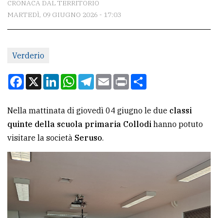
CRONACA DAL TERRITORIO
MARTEDÌ, 09 GIUGNO 2026 - 17:03
CONTATTI
La
Verderio
redazione
Scrivici
Facebook
X
LinkedIn
WhatsApp
Telegram
Email
Print
Condividi
Per
la
Nella mattinata di giovedì 04 giugno le due
classi
tua
quinte della scuola primaria Collodi
hanno potuto
pubblicità
visitare la società
Seruso
.
CERCA
Cerca
per
comune