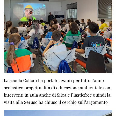
Ricerca
avanzata
LE
ALTRE
TESTATE
La scuola Collodi ha portato avanti per tutto l'anno
PRIVACY
scolastico progettualità di educazione ambientale con
Privacy
interventi in aula anche di Silea e Plasticfree quindi la
policy
visita alla Seruso ha chiuso il cerchio sull'argomento.
Cookie