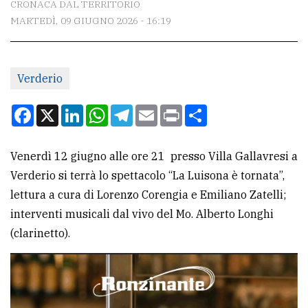
CRONACA DAL TERRITORIO
MARTEDÌ, 09 GIUGNO 2026 - 16:19
CONTATTI
La
Verderio
redazione
Scrivici
Facebook
X
LinkedIn
WhatsApp
Telegram
Email
Print
Condividi
Per
la
Venerdì 12 giugno alle ore 21 presso Villa Gallavresi a
tua
Verderio si terrà lo spettacolo “La Luisona è tornata”,
pubblicità
lettura a cura di Lorenzo Corengia e Emiliano Zatelli;
interventi musicali dal vivo del Mo. Alberto Longhi
(clarinetto).
CERCA
Cerca
per
comune