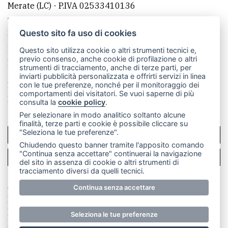
Merate (LC)
- P.IVA 02533410136
Telefono:
039 9902881
- Whatsapp: 351 3481257 - E-
mail: redazione@merateonline.it
Questo sito fa uso di cookies
La redazione
CasateOnline
LeccoOnline
RSS
Questo sito utilizza cookie o altri strumenti tecnici e,
previo consenso, anche cookie di profilazione o altri
Made by
VIP
strumenti di tracciamento, anche di terze parti, per
inviarti pubblicità personalizzata e offrirti servizi in linea
Privacy policy
Cookie policy
con le tue preferenze, nonché per il monitoraggio dei
comportamenti dei visitatori. Se vuoi saperne di più
Rivedi le tue scelte sui cookie
consulta la
cookie policy
.
Per selezionare in modo analitico soltanto alcune
finalità, terze parti e cookie è possibile cliccare su
"Seleziona le tue preferenze".
SCRIVICI
Chiudendo questo banner tramite l'apposito comando
"Continua senza accettare" continuerai la navigazione
PER LA TUA PUBBLICITÀ
del sito in assenza di cookie o altri strumenti di
tracciamento diversi da quelli tecnici.
© Copyright Merateonline S.r.l. - Tutti i diritti riservati.
Continua senza accettare
E' proibita la riproduzione e pubblicazione anche
parziale di testi, articoli e immagini senza la
Seleziona le tue preferenze
preventiva autorizzazione scritta dell'editore. RI Lecco