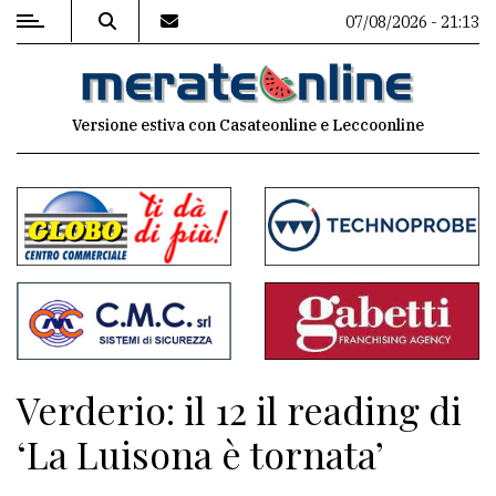
07/08/2026 - 21:13
MENU
Versione estiva con Casateonline e Leccoonline
Editoriale
e
commenti
Contenuti
del
sito
Appuntamenti
Verderio: il 12 il reading di
Associazioni
‘La Luisona è tornata’
Meteo