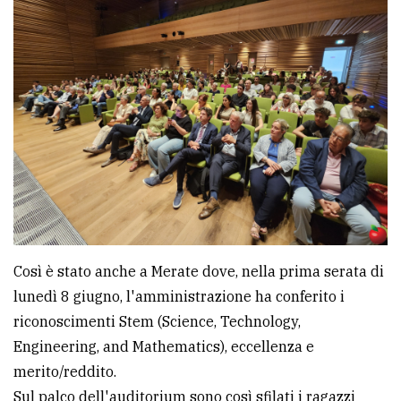
Ricerca
avanzata
LE
ALTRE
TESTATE
Così è stato anche a Merate dove, nella prima serata di
PRIVACY
lunedì 8 giugno, l'amministrazione ha conferito i
riconoscimenti Stem (Science, Technology,
Privacy
Engineering, and Mathematics), eccellenza e
policy
merito/reddito.
Cookie
Sul palco dell'auditorium sono così sfilati i ragazzi