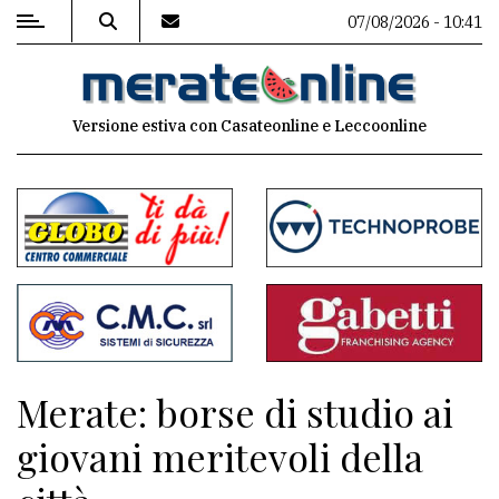
07/08/2026 - 10:41
MENU
Versione estiva con Casateonline e Leccoonline
Editoriale
e
commenti
Contenuti
del
sito
Appuntamenti
Merate: borse di studio ai
Associazioni
giovani meritevoli della
Meteo