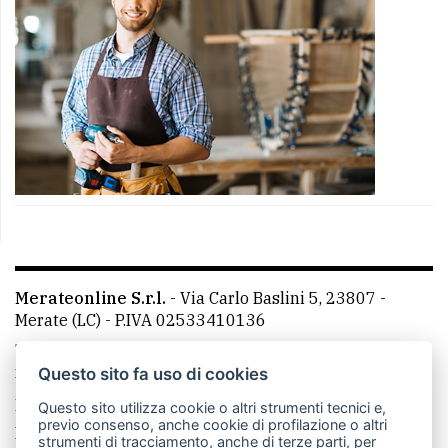
Merateonline S.r.l.
-
Via Carlo Baslini 5, 23807 -
Merate (LC)
- P.IVA 02533410136
Telefono:
039 9902881
- Whatsapp: 351 3481257 - E-
mail: redazione@merateonline.it
Questo sito fa uso di cookies
La redazione
CasateOnline
LeccoOnline
RSS
Questo sito utilizza cookie o altri strumenti tecnici e,
previo consenso, anche cookie di profilazione o altri
Made by
VIP
strumenti di tracciamento, anche di terze parti, per