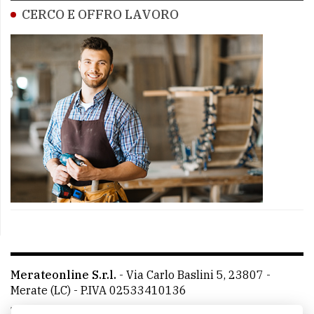
CERCO E OFFRO LAVORO
Merateonline S.r.l.
-
Via Carlo Baslini 5, 23807 -
Merate (LC)
- P.IVA 02533410136
Telefono:
039 9902881
- Whatsapp: 351 3481257 - E-