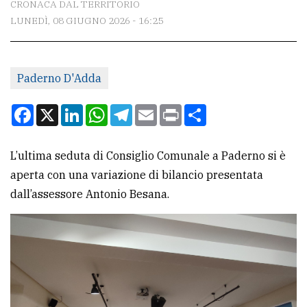
CRONACA DAL TERRITORIO
LUNEDÌ, 08 GIUGNO 2026 - 16:25
CONTATTI
La
Paderno D'Adda
redazione
Scrivici
Facebook
X
LinkedIn
WhatsApp
Telegram
Email
Print
Condividi
Per
la
L’ultima seduta di Consiglio Comunale a Paderno si è
tua
aperta con una variazione di bilancio presentata
pubblicità
dall’assessore Antonio Besana.
CERCA
Cerca
per
comune