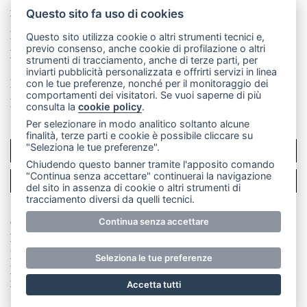
mail: redazione@merateonline.it
Questo sito fa uso di cookies
La redazione
CasateOnline
LeccoOnline
RSS
Questo sito utilizza cookie o altri strumenti tecnici e,
previo consenso, anche cookie di profilazione o altri
Made by
VIP
strumenti di tracciamento, anche di terze parti, per
inviarti pubblicità personalizzata e offrirti servizi in linea
Privacy policy
Cookie policy
con le tue preferenze, nonché per il monitoraggio dei
comportamenti dei visitatori. Se vuoi saperne di più
Rivedi le tue scelte sui cookie
consulta la
cookie policy
.
Per selezionare in modo analitico soltanto alcune
finalità, terze parti e cookie è possibile cliccare su
"Seleziona le tue preferenze".
SCRIVICI
Chiudendo questo banner tramite l'apposito comando
"Continua senza accettare" continuerai la navigazione
PER LA TUA PUBBLICITÀ
del sito in assenza di cookie o altri strumenti di
tracciamento diversi da quelli tecnici.
Continua senza accettare
© Copyright Merateonline S.r.l. - Tutti i diritti riservati.
E' proibita la riproduzione e pubblicazione anche
parziale di testi, articoli e immagini senza la
Seleziona le tue preferenze
preventiva autorizzazione scritta dell'editore. RI Lecco
numero Rea LC 291.277 - Capitale sociale 10.329,14 €
Accetta tutti