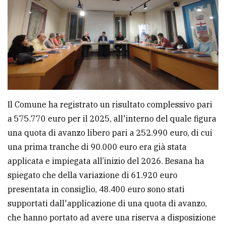
Ricerca
avanzata
LE
ALTRE
TESTATE
Il Comune ha registrato un risultato complessivo pari
a 575.770 euro per il 2025, all'interno del quale figura
una quota di avanzo libero pari a 252.990 euro, di cui
una prima tranche di 90.000 euro era già stata
applicata e impiegata all’inizio del 2026. Besana ha
PRIVACY
spiegato che della variazione di 61.920 euro
Privacy
presentata in consiglio, 48.400 euro sono stati
policy
supportati dall'applicazione di una quota di avanzo,
che hanno portato ad avere una riserva a disposizione
Cookie