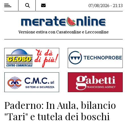
07/08/2026 - 21:13
MENU
Versione estiva con Casateonline e Leccoonline
Editoriale
e
commenti
Contenuti
del
sito
Appuntamenti
Paderno: In Aula, bilancio
Associazioni
"Tari" e tutela dei boschi
Meteo