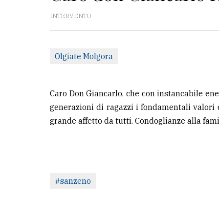
INTERVENTO
La
redazione
Scrivici
Olgiate Molgora
Per
la
Caro Don Giancarlo, che con instancabile ene
tua
generazioni di ragazzi i fondamentali valori d
pubblicità
grande affetto da tutti. Condoglianze alla fami
CERCA
Cerca
per
#sanzeno
comune
Ricerca