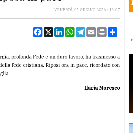
VENERDÌ, 05 GIUGNO 2026 - 13:07
Facebook
X
LinkedIn
WhatsApp
Telegram
Email
Print
Condiv
rgia, profonda Fede e un duro lavoro, ha trasmesso a
ella fede cristiana. Riposi ora in pace, ricordato con
glia.
Ilaria Moresco