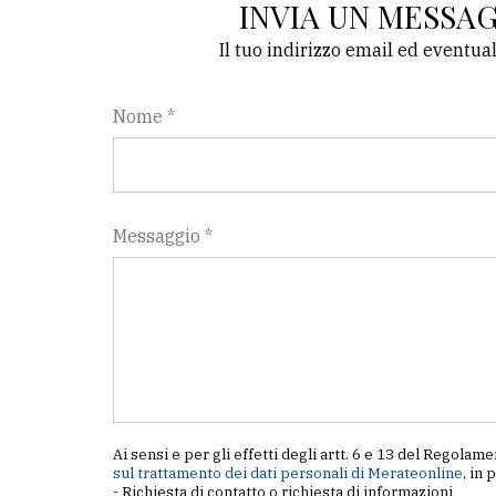
INVIA UN MESSA
avanzata
Il tuo indirizzo email ed eventua
LE
ALTRE
Nome *
TESTATE
Messaggio *
PRIVACY
Privacy
policy
Cookie
policy
Ai sensi e per gli effetti degli artt. 6 e 13 del Regol
sul trattamento dei dati personali di Merateonline
, in 
- Richiesta di contatto o richiesta di informazioni