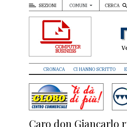
SEZIONI
CERCA
COMUNI
MENU
Editoriale
e
commenti
V
Contenuti
del
CRONACA
CI HANNO SCRITTO
E
sito
Appuntamenti
Associazioni
Meteo
Caro don Giancarlo r
CONTATTI