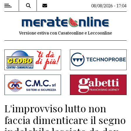
08/08/2026 - 17:04
MENU
Versione estiva con Casateonline e Leccoonline
Editoriale
e
commenti
Contenuti
del
sito
Appuntamenti
L'improvviso lutto non
Associazioni
faccia dimenticare il segno
Meteo