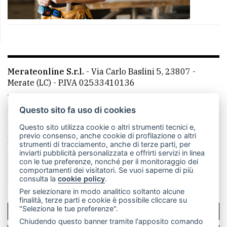
Merateonline S.r.l.
-
Via Carlo Baslini 5, 23807 -
Merate (LC)
- P.IVA 02533410136
Telefono:
039 9902881
- Whatsapp: 351 3481257 - E-
mail: redazione@merateonline.it
Questo sito fa uso di cookies
La redazione
CasateOnline
LeccoOnline
RSS
Questo sito utilizza cookie o altri strumenti tecnici e,
previo consenso, anche cookie di profilazione o altri
Made by
VIP
strumenti di tracciamento, anche di terze parti, per
inviarti pubblicità personalizzata e offrirti servizi in linea
Privacy policy
Cookie policy
con le tue preferenze, nonché per il monitoraggio dei
comportamenti dei visitatori. Se vuoi saperne di più
Rivedi le tue scelte sui cookie
consulta la
cookie policy
.
Per selezionare in modo analitico soltanto alcune
finalità, terze parti e cookie è possibile cliccare su
"Seleziona le tue preferenze".
SCRIVICI
Chiudendo questo banner tramite l'apposito comando