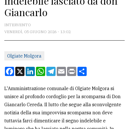
indelebile lasciato da don
Giancarlo
CONTATTI
INTERVENTO
La
VENERDÌ, 05 GIUGNO 2026 - 13:02
redazione
Scrivici
Per
Olgiate Molgora
la
Facebook
X
LinkedIn
WhatsApp
Telegram
Email
Print
Condividi
tua
pubblicità
L'Amministrazione comunale di Olgiate Molgora si
unisce al profondo cordoglio per la scomparsa di Don
CERCA
Giancarlo Cereda. Il lutto che segue alla sconvolgente
Cerca
notizia della sua improvvisa scomparsa non deve
per
tuttavia farci dimenticare il segno indelebile e
comune
luminoso che ha lasciato nella nostra comunità. In