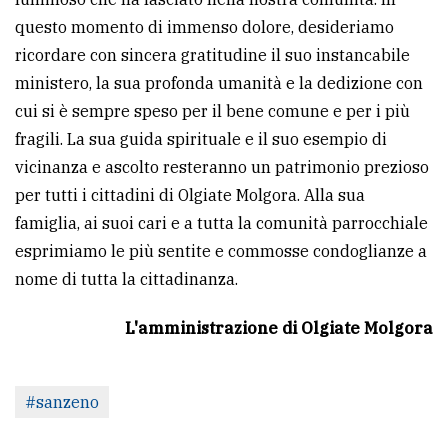
questo momento di immenso dolore, desideriamo
Ricerca
ricordare con sincera gratitudine il suo instancabile
avanzata
ministero, la sua profonda umanità e la dedizione con
cui si è sempre speso per il bene comune e per i più
LE
fragili. La sua guida spirituale e il suo esempio di
ALTRE
TESTATE
vicinanza e ascolto resteranno un patrimonio prezioso
per tutti i cittadini di Olgiate Molgora. Alla sua
famiglia, ai suoi cari e a tutta la comunità parrocchiale
esprimiamo le più sentite e commosse condoglianze a
nome di tutta la cittadinanza.
PRIVACY
L'amministrazione di Olgiate Molgora
Privacy
policy
#sanzeno
Cookie