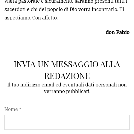
visita pastorale e sicuramente saranno presenti tutti i
sacerdoti e chi del popolo di Dio vorrà incontrarlo. Ti
Ricerca
aspettiamo. Con affetto.
avanzata
don Fabio
LE
ALTRE
TESTATE
INVIA UN MESSAGGIO ALLA
REDAZIONE
Il tuo indirizzo email ed eventuali dati personali non
verranno pubblicati.
PRIVACY
Privacy
Nome *
policy
Cookie