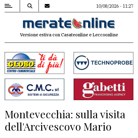
10/08/2026 - 11:27
MENU
Versione estiva con Casateonline e Leccoonline
Editoriale
e
commenti
Contenuti
del
sito
Appuntamenti
Montevecchia: sulla visita
Associazioni
dell'Arcivescovo Mario
Meteo