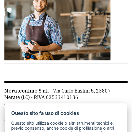
Merateonline S.r.l.
-
Via Carlo Baslini 5, 23807 -
Merate (LC)
- P.IVA 02533410136
Telefono:
039 9902881
- Whatsapp: 351 3481257 - E-
mail: redazione@merateonline.it
Questo sito fa uso di cookies
La redazione
CasateOnline
LeccoOnline
RSS
Questo sito utilizza cookie o altri strumenti tecnici e,
previo consenso, anche cookie di profilazione o altri
Made by
VIP