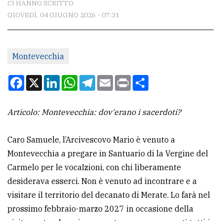
CI HANNO SCRITTO
GIOVEDÌ, 04 GIUGNO 2026 - 07:31
CONTATTI
La
Montevecchia
redazione
Scrivici
Facebook
X
LinkedIn
WhatsApp
Telegram
Email
Print
Condividi
Per
la
Articolo: Montevecchia: dov'erano i sacerdoti?
tua
pubblicità
Caro Samuele, l’Arcivescovo Mario è venuto a
Montevecchia a pregare in Santuario di la Vergine del
Carmelo per le vocaIzioni, con chi liberamente
CERCA
desiderava esserci. Non è venuto ad incontrare e a
Cerca
visitare il territorio del decanato di Merate. Lo farà nel
per
prossimo febbraio-marzo 2027 in occasione della
comune