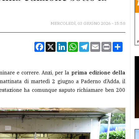
MERCOLEDÌ, 03 GIUGNO 2026 - 15:58
Facebook
X
LinkedIn
WhatsApp
Telegram
Email
Print
Condiv
inare e correre. Anzi, per la
prima edizione della
mattinata di martedì 2 giugno a Paderno d’Adda, il
festazione ha comunque saputo richiamare ben 200