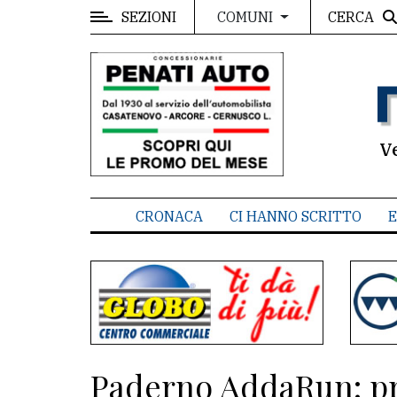
SEZIONI
CERCA
COMUNI
MENU
Editoriale
e
commenti
V
Contenuti
del
CRONACA
CI HANNO SCRITTO
E
sito
Appuntamenti
Associazioni
Meteo
Paderno AddaRun: pri
CONTATTI