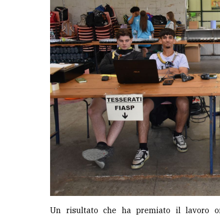
avanzata
LE
ALTRE
TESTATE
PRIVACY
Privacy
policy
Cookie
policy
Un risultato che ha premiato il lavoro o