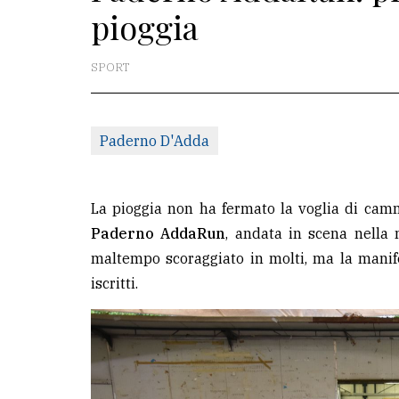
pioggia
La
redazione
SPORT
Scrivici
Per
Paderno D'Adda
la
tua
pubblicità
La pioggia non ha fermato la voglia di camm
Paderno AddaRun
, andata in scena nella 
maltempo scoraggiato in molti, ma la mani
CERCA
iscritti.
Cerca
per
comune
Ricerca