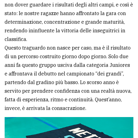
non dover guardare i risultati degli altri campi, e così è
Ricerca
stato: le nostre ragazze hanno affrontato la gara con
avanzata
determinazione, concentrazione e grande maturità,
rendendo ininfluente la vittoria delle inseguitrici in
classifica.
LE
ALTRE
Questo traguardo non nasce per caso, ma è il risultato
TESTATE
di un percorso costruito giorno dopo giorno. Solo due
anni fa questo gruppo usciva dalla categoria Juniores
e affrontava il debutto nel campionato “dei grandi”,
partendo dal gradino più basso. Lo scorso anno è
servito per prendere confidenza con una realtà nuova,
PRIVACY
fatta di esperienza, ritmo e continuità. Quest’anno,
invece, è arrivata la consacrazione.
Privacy
policy
Cookie