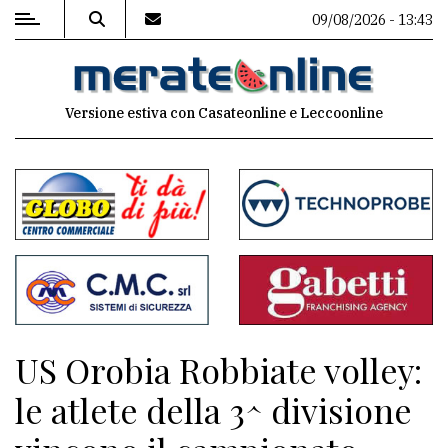
09/08/2026 - 13:43
MENU
Versione estiva con Casateonline e Leccoonline
Editoriale
e
commenti
Contenuti
del
sito
Appuntamenti
US Orobia Robbiate volley:
Associazioni
le atlete della 3^ divisione
Meteo