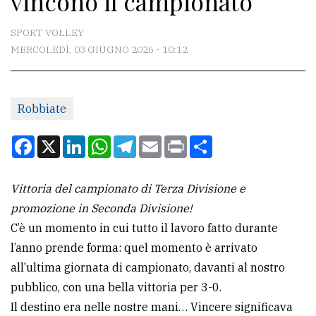
vincono il campionato
CONTATTI
SPORT VOLLEY
MERCOLEDÌ, 03 GIUGNO 2026 - 10:12
La
redazione
Robbiate
Scrivici
Per
Facebook
X
LinkedIn
WhatsApp
Telegram
Email
Print
Condividi
la
tua
Vittoria del campionato di Terza Divisione e
pubblicità
promozione in Seconda Divisione!
C’è un momento in cui tutto il lavoro fatto durante
CERCA
l’anno prende forma: quel momento è arrivato
all’ultima giornata di campionato, davanti al nostro
Cerca
pubblico, con una bella vittoria per 3-0.
per
Il destino era nelle nostre mani… Vincere significava
comune