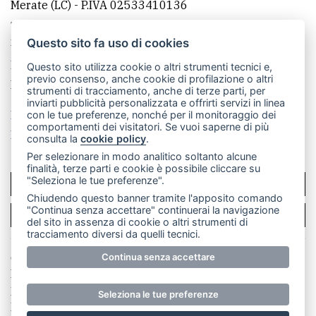
Merate (LC)
- P.IVA 02533410136
Telefono:
039 9902881
- Whatsapp: 351 3481257 - E-
mail: redazione@merateonline.it
Questo sito fa uso di cookies
La redazione
CasateOnline
LeccoOnline
RSS
Questo sito utilizza cookie o altri strumenti tecnici e,
previo consenso, anche cookie di profilazione o altri
Made by
VIP
strumenti di tracciamento, anche di terze parti, per
inviarti pubblicità personalizzata e offrirti servizi in linea
Privacy policy
Cookie policy
con le tue preferenze, nonché per il monitoraggio dei
comportamenti dei visitatori. Se vuoi saperne di più
Rivedi le tue scelte sui cookie
consulta la
cookie policy
.
Per selezionare in modo analitico soltanto alcune
finalità, terze parti e cookie è possibile cliccare su
"Seleziona le tue preferenze".
SCRIVICI
Chiudendo questo banner tramite l'apposito comando
"Continua senza accettare" continuerai la navigazione
PER LA TUA PUBBLICITÀ
del sito in assenza di cookie o altri strumenti di
tracciamento diversi da quelli tecnici.
© Copyright Merateonline S.r.l. - Tutti i diritti riservati.
Continua senza accettare
E' proibita la riproduzione e pubblicazione anche
parziale di testi, articoli e immagini senza la
Seleziona le tue preferenze
preventiva autorizzazione scritta dell'editore. RI Lecco