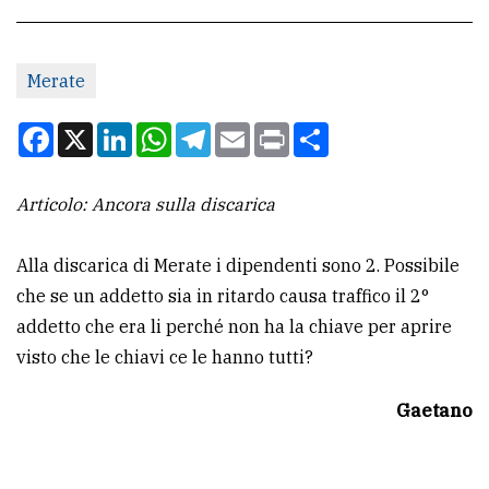
CONTATTI
Merate
La
redazione
Facebook
X
LinkedIn
WhatsApp
Telegram
Email
Print
Condividi
Scrivici
Articolo: Ancora sulla discarica
Per
la
Alla discarica di Merate i dipendenti sono 2. Possibile
tua
che se un addetto sia in ritardo causa traffico il 2°
pubblicità
addetto che era li perché non ha la chiave per aprire
visto che le chiavi ce le hanno tutti?
CERCA
Gaetano
Cerca
per
comune