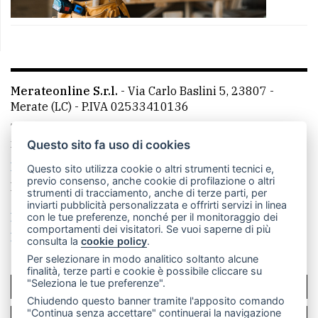
Merateonline S.r.l.
-
Via Carlo Baslini 5, 23807 -
Merate (LC)
- P.IVA 02533410136
Telefono:
039 9902881
- Whatsapp: 351 3481257 - E-
mail: redazione@merateonline.it
Questo sito fa uso di cookies
La redazione
CasateOnline
LeccoOnline
RSS
Questo sito utilizza cookie o altri strumenti tecnici e,
previo consenso, anche cookie di profilazione o altri
Made by
VIP
strumenti di tracciamento, anche di terze parti, per
inviarti pubblicità personalizzata e offrirti servizi in linea
Privacy policy
Cookie policy
con le tue preferenze, nonché per il monitoraggio dei
comportamenti dei visitatori. Se vuoi saperne di più
Rivedi le tue scelte sui cookie
consulta la
cookie policy
.
Per selezionare in modo analitico soltanto alcune
finalità, terze parti e cookie è possibile cliccare su
"Seleziona le tue preferenze".
SCRIVICI
Chiudendo questo banner tramite l'apposito comando
"Continua senza accettare" continuerai la navigazione
PER LA TUA PUBBLICITÀ