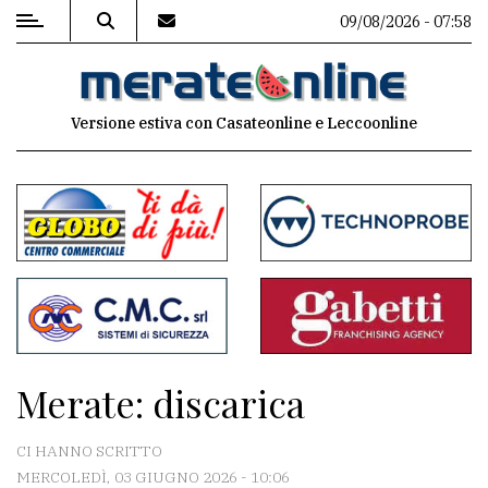
09/08/2026 - 07:58
MENU
Versione estiva con Casateonline e Leccoonline
Editoriale
e
commenti
Contenuti
del
sito
Appuntamenti
Merate: discarica
Associazioni
CI HANNO SCRITTO
Meteo
MERCOLEDÌ, 03 GIUGNO 2026 - 10:06