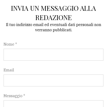
INVIA UN MESSAGGIO ALLA
Ricerca
avanzata
REDAZIONE
Il tuo indirizzo email ed eventuali dati personali non
verranno pubblicati.
LE
ALTRE
TESTATE
Nome *
Email
PRIVACY
Privacy
policy
Messaggio *
Cookie