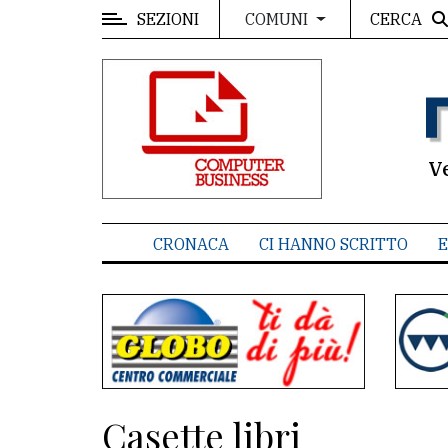
SEZIONI
CERCA
COMUNI
MENU
Editoriale
e
commenti
V
Contenuti
del
CRONACA
CI HANNO SCRITTO
E
sito
Appuntamenti
Associazioni
Meteo
Casette libri
CONTATTI