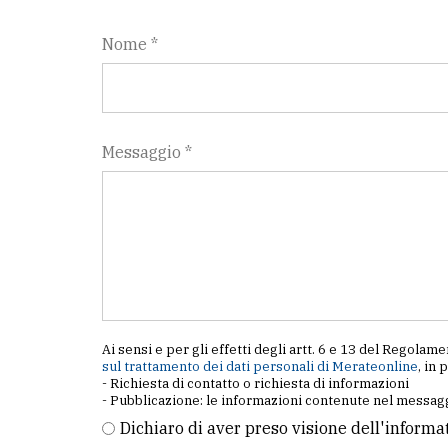
avanzata
Nome *
LE
ALTRE
TESTATE
Messaggio *
PRIVACY
Privacy
policy
Ai sensi e per gli effetti degli artt. 6 e 13 del Regol
sul trattamento dei dati personali di Merateonline
, in 
Cookie
- Richiesta di contatto o richiesta di informazioni
- Pubblicazione: le informazioni contenute nel messagg
policy
Dichiaro di aver preso visione dell'informa