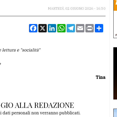
MARTEDÌ, 02 GIUGNO 2026 - 16:50
Facebook
X
LinkedIn
WhatsApp
Telegram
Email
Print
Condiv
 lettura e "socialità"
a?
Tina
GGIO ALLA REDAZIONE
li dati personali non verranno pubblicati.