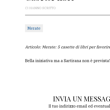
CI HANNO SCRITTO
La
redazione
Scrivici
Merate
Per
la
Articolo: Merate: 5 casette di libri per favorire
tua
pubblicità
Bella iniziativa ma a Sartirana non è previst
CERCA
Cerca
per
INVIA UN MESSA
comune
Il tuo indirizzo email ed eventua
Ricerca