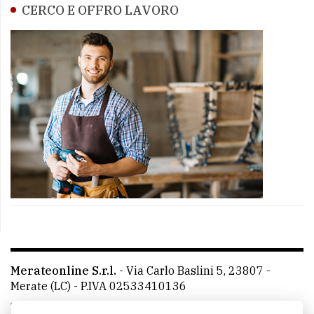
CERCO E OFFRO LAVORO
Merateonline S.r.l.
-
Via Carlo Baslini 5, 23807 -
Merate (LC)
- P.IVA 02533410136
Telefono:
039 9902881
- Whatsapp: 351 3481257 - E-