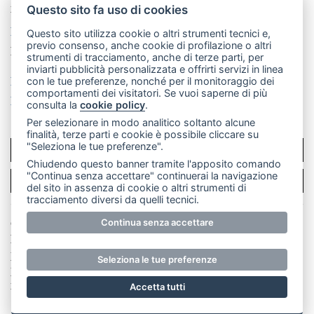
mail: redazione@merateonline.it
Questo sito fa uso di cookies
La redazione
CasateOnline
LeccoOnline
RSS
Questo sito utilizza cookie o altri strumenti tecnici e,
previo consenso, anche cookie di profilazione o altri
Made by
VIP
strumenti di tracciamento, anche di terze parti, per
inviarti pubblicità personalizzata e offrirti servizi in linea
Privacy policy
Cookie policy
con le tue preferenze, nonché per il monitoraggio dei
comportamenti dei visitatori. Se vuoi saperne di più
Rivedi le tue scelte sui cookie
consulta la
cookie policy
.
Per selezionare in modo analitico soltanto alcune
finalità, terze parti e cookie è possibile cliccare su
"Seleziona le tue preferenze".
SCRIVICI
Chiudendo questo banner tramite l'apposito comando
"Continua senza accettare" continuerai la navigazione
PER LA TUA PUBBLICITÀ
del sito in assenza di cookie o altri strumenti di
tracciamento diversi da quelli tecnici.
© Copyright Merateonline S.r.l. - Tutti i diritti riservati.
Continua senza accettare
E' proibita la riproduzione e pubblicazione anche
parziale di testi, articoli e immagini senza la
Seleziona le tue preferenze
preventiva autorizzazione scritta dell'editore. RI Lecco
numero Rea LC 291.277 - Capitale sociale 10.329,14 €
Accetta tutti