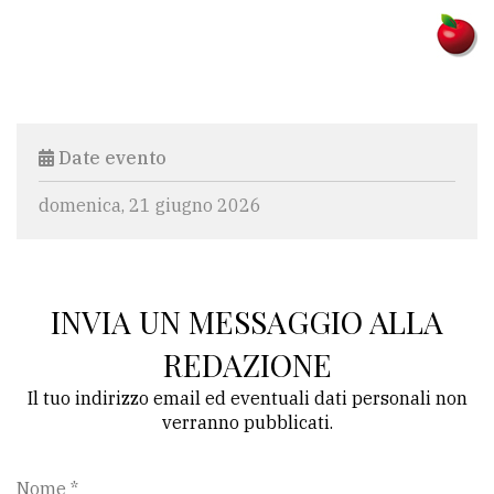
Ricerca
avanzata
LE
Date evento
ALTRE
TESTATE
domenica, 21 giugno 2026
INVIA UN MESSAGGIO ALLA
PRIVACY
REDAZIONE
Il tuo indirizzo email ed eventuali dati personali non
Privacy
verranno pubblicati.
policy
Cookie
Nome *