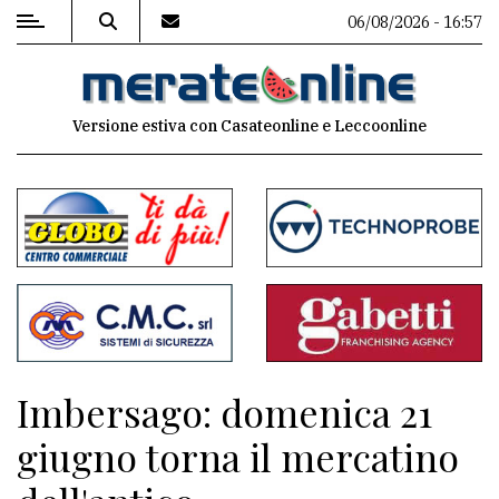
06/08/2026 - 16:57
MENU
Versione estiva con Casateonline e Leccoonline
Editoriale
e
commenti
Contenuti
del
sito
Appuntamenti
Imbersago: domenica 21
Associazioni
giugno torna il mercatino
Meteo