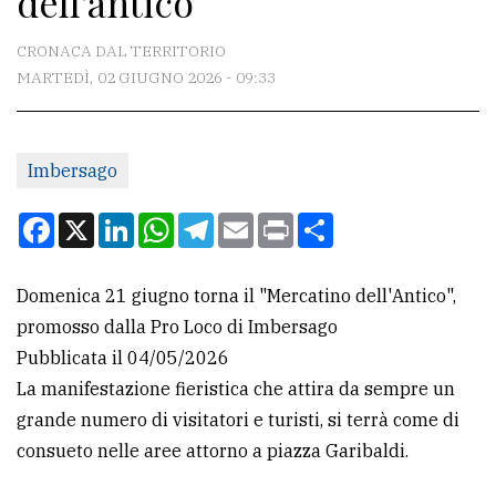
dell'antico
CONTATTI
CRONACA DAL TERRITORIO
MARTEDÌ, 02 GIUGNO 2026 - 09:33
La
redazione
Imbersago
Scrivici
Per
Facebook
X
LinkedIn
WhatsApp
Telegram
Email
Print
Condividi
la
tua
Domenica 21 giugno torna il "Mercatino dell'Antico",
pubblicità
promosso dalla Pro Loco di Imbersago
Pubblicata il 04/05/2026
CERCA
La manifestazione fieristica che attira da sempre un
grande numero di visitatori e turisti, si terrà come di
Cerca
consueto nelle aree attorno a piazza Garibaldi.
per
comune