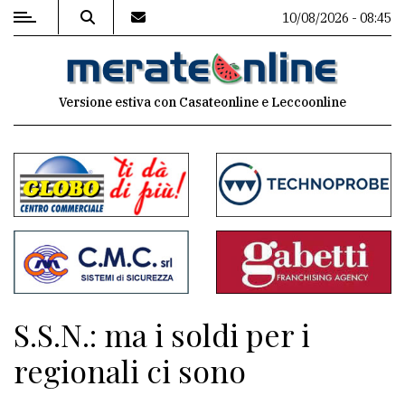
10/08/2026 - 08:45
MENU
Versione estiva con Casateonline e Leccoonline
Editoriale
e
commenti
Contenuti
del
sito
Appuntamenti
S.S.N.: ma i soldi per i
Associazioni
regionali ci sono
Meteo