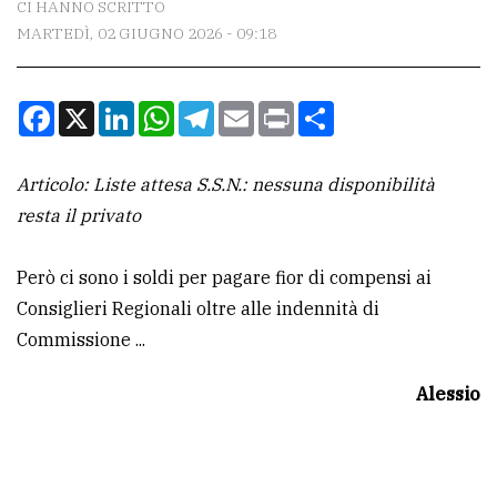
CI HANNO SCRITTO
MARTEDÌ, 02 GIUGNO 2026 - 09:18
CONTATTI
La
Facebook
X
LinkedIn
WhatsApp
Telegram
Email
Print
Condividi
redazione
Scrivici
Articolo: Liste attesa S.S.N.: nessuna disponibilità
Per
resta il privato
la
tua
Però ci sono i soldi per pagare fior di compensi ai
pubblicità
Consiglieri Regionali oltre alle indennità di
Commissione ...
CERCA
Alessio
Cerca
per
comune