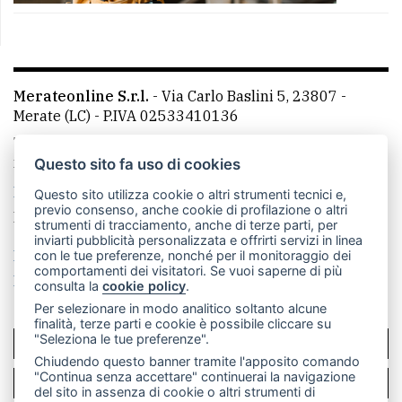
Merateonline S.r.l.
-
Via Carlo Baslini 5, 23807 -
Merate (LC)
- P.IVA 02533410136
Telefono:
039 9902881
- Whatsapp: 351 3481257 - E-
mail: redazione@merateonline.it
Questo sito fa uso di cookies
La redazione
CasateOnline
LeccoOnline
RSS
Questo sito utilizza cookie o altri strumenti tecnici e,
previo consenso, anche cookie di profilazione o altri
Made by
VIP
strumenti di tracciamento, anche di terze parti, per
inviarti pubblicità personalizzata e offrirti servizi in linea
Privacy policy
Cookie policy
con le tue preferenze, nonché per il monitoraggio dei
comportamenti dei visitatori. Se vuoi saperne di più
Rivedi le tue scelte sui cookie
consulta la
cookie policy
.
Per selezionare in modo analitico soltanto alcune
finalità, terze parti e cookie è possibile cliccare su
"Seleziona le tue preferenze".
SCRIVICI
Chiudendo questo banner tramite l'apposito comando
"Continua senza accettare" continuerai la navigazione
PER LA TUA PUBBLICITÀ
del sito in assenza di cookie o altri strumenti di