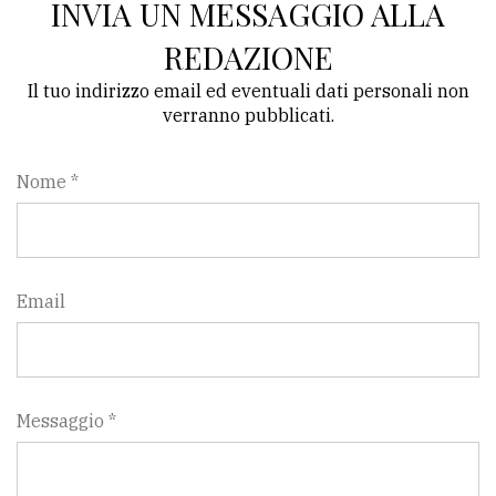
INVIA UN MESSAGGIO ALLA
Ricerca
REDAZIONE
avanzata
Il tuo indirizzo email ed eventuali dati personali non
verranno pubblicati.
LE
ALTRE
TESTATE
Nome *
Email
PRIVACY
Privacy
Messaggio *
policy
Cookie