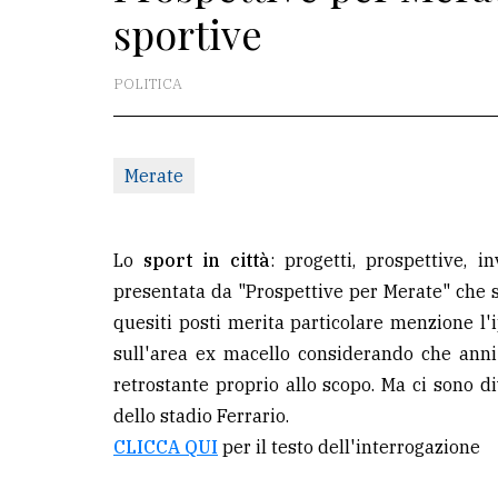
sportive
La
redazione
POLITICA
Scrivici
Per
Merate
la
tua
pubblicità
Lo
sport in città
: progetti, prospettive, 
presentata da "Prospettive per Merate" che 
quesiti posti merita particolare menzione l'
CERCA
sull'area ex macello considerando che anni
Cerca
retrostante proprio allo scopo. Ma ci sono di
per
dello stadio Ferrario.
comune
CLICCA QUI
per il testo dell'interrogazione
Ricerca