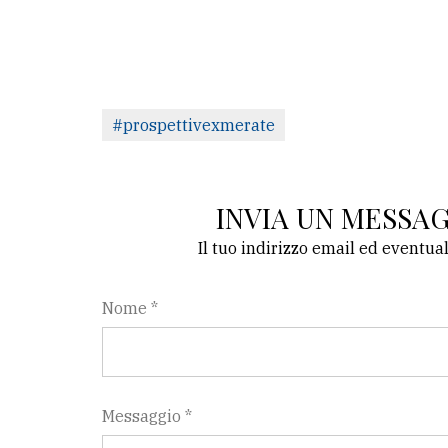
avanzata
LE
ALTRE
TESTATE
#prospettivexmerate
INVIA UN MESSA
Il tuo indirizzo email ed eventua
PRIVACY
Nome *
Privacy
policy
Cookie
policy
Messaggio *