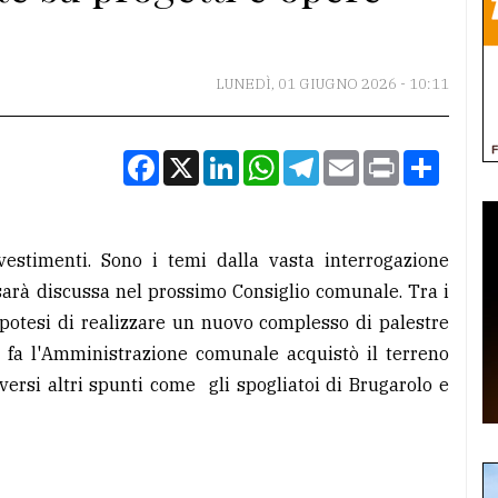
LUNEDÌ, 01 GIUGNO 2026 - 10:11
Facebook
X
LinkedIn
WhatsApp
Telegram
Email
Print
Condiv
investimenti. Sono i temi dalla vasta interrogazione
sarà discussa nel prossimo Consiglio comunale. Tra i
ipotesi di realizzare un nuovo complesso di palestre
 fa l'Amministrazione comunale acquistò il terreno
versi altri spunti come gli spogliatoi di Brugarolo e