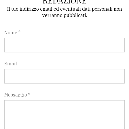
REDAZIONE
Il tuo indirizzo email ed eventuali dati personali non
Ricerca
verranno pubblicati.
avanzata
Nome *
LE
ALTRE
TESTATE
Email
PRIVACY
Messaggio *
Privacy
policy
Cookie