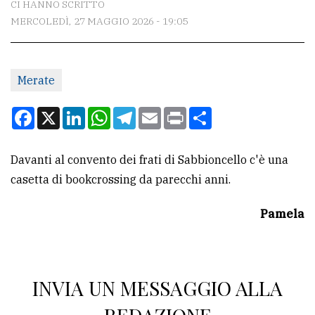
CI HANNO SCRITTO
MERCOLEDÌ, 27 MAGGIO 2026 - 19:05
CONTATTI
La
Merate
redazione
Scrivici
Facebook
X
LinkedIn
WhatsApp
Telegram
Email
Print
Condividi
Per
la
Davanti al convento dei frati di Sabbioncello c'è una
tua
casetta di bookcrossing da parecchi anni.
pubblicità
Pamela
CERCA
Cerca
INVIA UN MESSAGGIO ALLA
per
comune