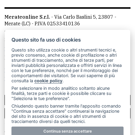
Merateonline S.r.l.
-
Via Carlo Baslini 5, 23807 -
Merate (LC)
- P.IVA 02533410136
Telefono:
039 9902881
- Whatsapp: 351 3481257 - E-
mail: redazione@merateonline.it
Questo sito fa uso di cookies
La redazione
CasateOnline
LeccoOnline
RSS
Questo sito utilizza cookie o altri strumenti tecnici e,
previo consenso, anche cookie di profilazione o altri
Made by
VIP
strumenti di tracciamento, anche di terze parti, per
inviarti pubblicità personalizzata e offrirti servizi in linea
Privacy policy
Cookie policy
con le tue preferenze, nonché per il monitoraggio dei
comportamenti dei visitatori. Se vuoi saperne di più
Rivedi le tue scelte sui cookie
consulta la
cookie policy
.
Per selezionare in modo analitico soltanto alcune
finalità, terze parti e cookie è possibile cliccare su
"Seleziona le tue preferenze".
SCRIVICI
Chiudendo questo banner tramite l'apposito comando
"Continua senza accettare" continuerai la navigazione
PER LA TUA PUBBLICITÀ
del sito in assenza di cookie o altri strumenti di
tracciamento diversi da quelli tecnici.
© Copyright Merateonline S.r.l. - Tutti i diritti riservati.
Continua senza accettare