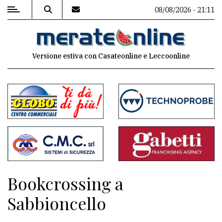
08/08/2026 - 21:11
MENU
Versione estiva con Casateonline e Leccoonline
Editoriale
e
commenti
Contenuti
del
sito
Appuntamenti
Bookcrossing a
Associazioni
Sabbioncello
Meteo