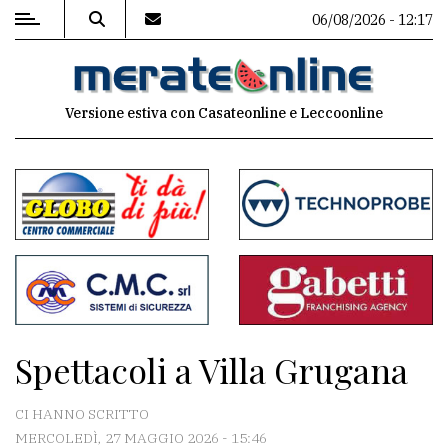
06/08/2026 - 12:17
MENU
Versione estiva con Casateonline e Leccoonline
Editoriale
e
commenti
Contenuti
del
sito
Appuntamenti
Spettacoli a Villa Grugana
Associazioni
CI HANNO SCRITTO
Meteo
MERCOLEDÌ, 27 MAGGIO 2026 - 15:46