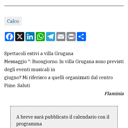
CONTATTI
Calco
La
redazione
Facebook
X
LinkedIn
WhatsApp
Telegram
Email
Print
Condividi
Scrivici
Spettacoli estivi a villa Grugana
Per
Messaggio *: Buongiorno. In villa Grugana sono previsti
la
degli eventi musicali in
tua
giugno? Mi riferisco a quelli organizzati dal centro
pubblicità
Pime. Saluti
Flaminia
CERCA
Cerca
A breve sarà pubblicato il calendario con il
per
programma
comune