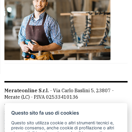
Merateonline S.r.l.
-
Via Carlo Baslini 5, 23807 -
Merate (LC)
- P.IVA 02533410136
Telefono:
039 9902881
- Whatsapp: 351 3481257 - E-
mail: redazione@merateonline.it
Questo sito fa uso di cookies
La redazione
CasateOnline
LeccoOnline
RSS
Questo sito utilizza cookie o altri strumenti tecnici e,
previo consenso, anche cookie di profilazione o altri
Made by
VIP