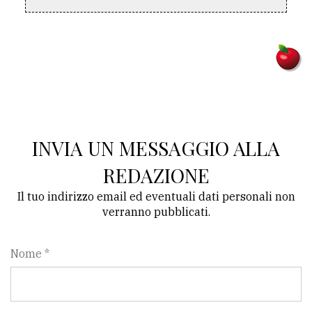
Ricerca
avanzata
LE
ALTRE
TESTATE
INVIA UN MESSAGGIO ALLA
REDAZIONE
Il tuo indirizzo email ed eventuali dati personali non
verranno pubblicati.
PRIVACY
Nome *
Privacy
policy
Cookie