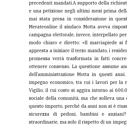
precedenti mandati.A supporto della richiest
avanzata
e una petizione negli ultimi mesi prima dell
mai stata presa in considerazione in ques
LE
Merateonline il sindaco Motta aveva rispost
ALTRE
TESTATE
campagna elettorale, invece, interpellato per
modo chiaro e diretto: «Il marciapiede si 
appresta a iniziare il terzo mandato, i reside
promessa verrà trasformata in fatti concre
ottenere consenso. La questione assume anc
dell’amministrazione Motta in questi anni. 
PRIVACY
impegno economico, tra cui i lavori per la r
Privacy
Vigilio, il cui costo si aggira intorno ai 600
policy
sociale della comunità, ma che solleva una 
questo importo, perché da anni non si è rius
Cookie
sicurezza di pedoni, bambini e anziani?
policy
straordinarie, ma solo il rispetto di un impeg