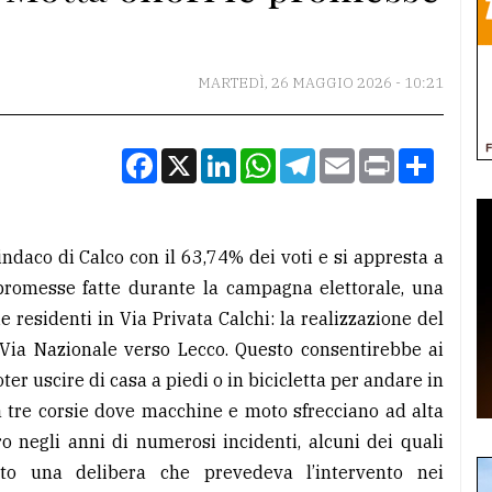
MARTEDÌ, 26 MAGGIO 2026 - 10:21
Facebook
X
LinkedIn
WhatsApp
Telegram
Email
Print
Condiv
indaco di Calco con il 63,74% dei voti e si appresta a
 promesse fatte durante la campagna elettorale, una
 residenti in Via Privata Calchi: la realizzazione del
Via Nazionale verso Lecco. Questo consentirebbe ai
oter uscire di casa a piedi o in bicicletta per andare in
 tre corsie dove macchine e moto sfrecciano ad alta
ro negli anni di numerosi incidenti, alcuni dei quali
ato una delibera che prevedeva l’intervento nei