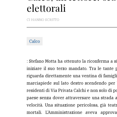
elettorali
La
redazione
CI HANNO SCRITTO
Scrivici
Per
Calco
la
tua
pubblicità
: Stefano Motta ha ottenuto la riconferma a s
iniziare il suo terzo mandato. Tra le tante
riguarda direttamente una ventina di famiglie
CERCA
marciapiede sul lato destro scendendo per 
Cerca
residenti di Via Privata Calchi e non solo di p
per
paese senza dover attraversare una strada a
comune
velocità. Una situazione pericolosa, già teat
mortali. L’Amministrazione aveva approv
Ricerca