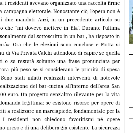
a, i residenti avevano organizzato una raccolta firme
a campagna elettorale. Nonostante ciò, l’opera non è
ti due mandati. Anzi, in un precedente articolo su
o che “mi dovevo mettere in fila”. Durante l’ultima
sonalmente dal sottoscritto in un bar , ha risposto in
farà». Ora che le elezioni sono concluse e Motta si
nti di Via Privata Calchi attendono di capire se quella
ti o se resterà soltanto una frase pronunciata per
ora più peso se si considerano le priorità di spesa
Sono stati infatti realizzati interventi di notevole
ealizzazione del bar-cucina all’interno dell’area San
.000 euro. Un progetto senz’altro rilevante per la vita
domanda legittima: se esistono risorse per opere di
citi a realizzare un marciapiede, fondamentale per la
 I residenti non chiedono favoritismi né opere
no preso e di una delibera già esistente. La sicurezza