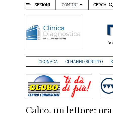
SEZIONI
CERCA
COMUNI
MENU
Editoriale
e
commenti
V
Contenuti
del
CRONACA
CI HANNO SCRITTO
E
sito
Appuntamenti
Associazioni
Meteo
Calco, un lettore: or
CONTATTI