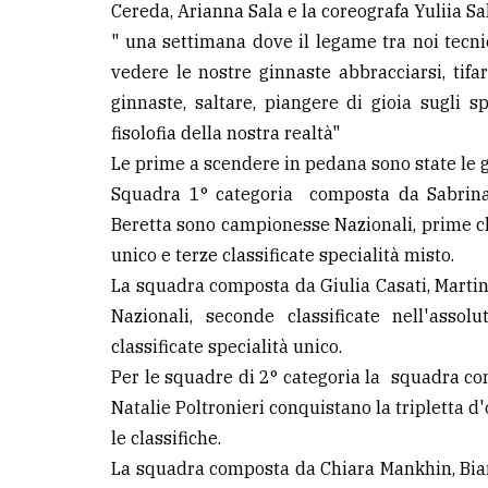
Cereda, Arianna Sala e la coreografa Yuliia S
avanzata
" una settimana dove il legame tra noi tecnic
vedere le nostre ginnaste abbracciarsi, tifar
LE
ginnaste, saltare, piangere di gioia sugli s
ALTRE
TESTATE
fisolofia della nostra realtà"
Le prime a scendere in pedana sono state le gi
Squadra 1° categoria composta da Sabrina 
Beretta sono campionesse Nazionali, prime clas
unico e terze classificate specialità misto.
La ⁠squadra composta da Giulia Casati, Marti
PRIVACY
Nazionali, seconde classificate nell'assol
Privacy
classificate specialità unico.
policy
Per le squadre di 2° categoria la squadra co
Natalie Poltronieri conquistano la tripletta d
Cookie
le classifiche.
policy
La squadra composta da Chiara Mankhin, Bianc