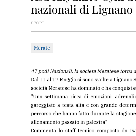
nazionali di Lignano
La
redazione
SPORT
Scrivici
Per
Merate
la
tua
pubblicità
47 podi Nazionali, la società Meratese torna a
Dal 11 al 17 Maggio si sono svolte a Lignano Sa
società Meratese ha dominato e ha conquistato
CERCA
"Una settimana ricca di emozioni, adrenalin
Cerca
gareggiato a testa alta e con grande determ
per
percorso che hanno fatto durante la stagione s
comune
allenamento passato in palestra"
Commenta lo staff tecnico composto da Isab
Ricerca