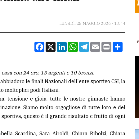
LUNEDÌ, 25 MAGGIO 2026 - 13:44
Facebook
X
LinkedIn
WhatsApp
Telegram
Email
Print
Condiv
 casa con 24 oro, 13 argenti e 10 bronzi.
bbiadoro le finali Nazionali dell'ente sportivo CSI, la
 molteplici podi Italiani.
a, tensione e gioia, tutte le nostre ginnaste hanno
inazione. Siamo molto orgogliose di tutte loro e del
portiva, questo è il grande risultato e frutto di ogni
ella Scardina, Sara Airoldi, Chiara Ribolzi, Chiara