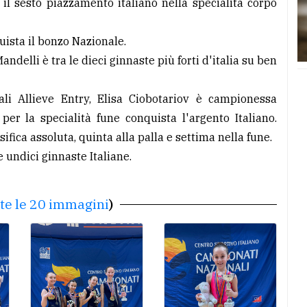
e il sesto piazzamento italiano nella specialità corpo
uista il bonzo Nazionale.
andelli è tra le dieci ginnaste più forti d'italia su ben
ali Allieve Entry, Elisa Ciobotariov è campionessa
 per la specialità fune conquista l'argento Italiano.
fica assoluta, quinta alla palla e settima nella fune.
e undici ginnaste Italiane.
tte le 20 immagini
)