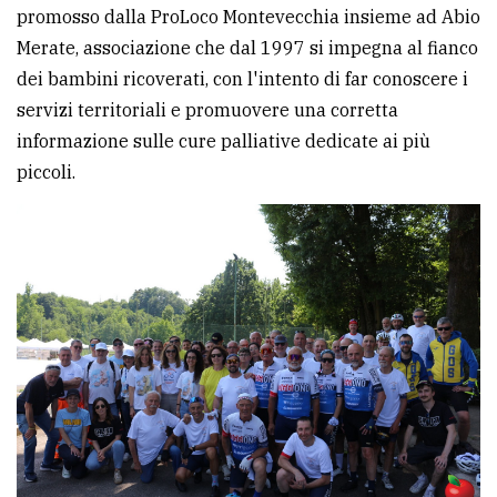
promosso dalla ProLoco Montevecchia insieme ad Abio
Ricerca
Merate, associazione che dal 1997 si impegna al fianco
avanzata
dei bambini ricoverati, con l'intento di far conoscere i
servizi territoriali e promuovere una corretta
informazione sulle cure palliative dedicate ai più
LE
ALTRE
piccoli.
TESTATE
PRIVACY
Privacy
policy
Cookie