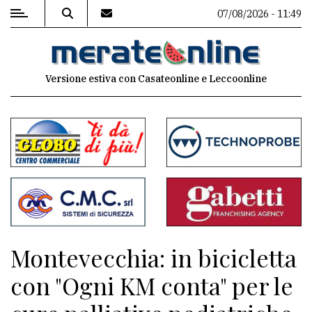
07/08/2026 - 11:49
MENU
Versione estiva con Casateonline e Leccoonline
Editoriale
e
commenti
Contenuti
del
sito
Appuntamenti
Montevecchia: in bicicletta
Associazioni
con "Ogni KM conta" per le
Meteo