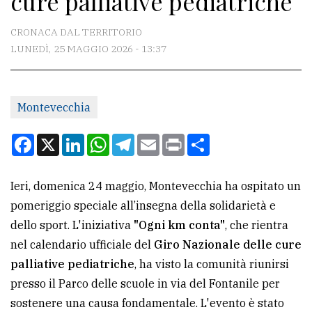
cure palliative pediatriche
CONTATTI
CRONACA DAL TERRITORIO
LUNEDÌ, 25 MAGGIO 2026 - 13:37
La
redazione
Montevecchia
Scrivici
Per
Facebook
X
LinkedIn
WhatsApp
Telegram
Email
Print
Condividi
la
tua
Ieri, domenica 24 maggio, Montevecchia ha ospitato un
pubblicità
pomeriggio speciale all’insegna della solidarietà e
dello sport. L'iniziativa
"Ogni km conta"
, che rientra
CERCA
nel calendario ufficiale del
Giro Nazionale delle cure
palliative pediatriche
, ha visto la comunità riunirsi
Cerca
presso il Parco delle scuole in via del Fontanile per
per
sostenere una causa fondamentale. L'evento è stato
comune