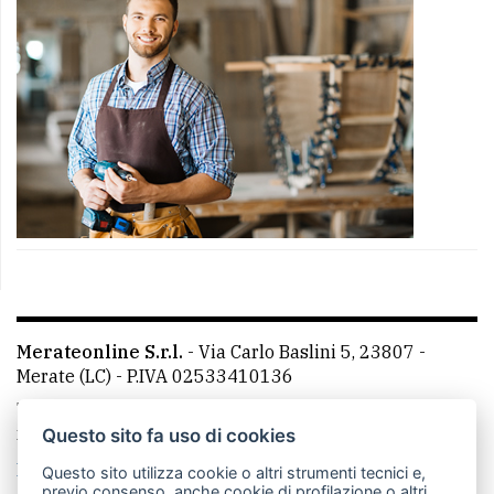
Merateonline S.r.l.
-
Via Carlo Baslini 5, 23807 -
Merate (LC)
- P.IVA 02533410136
Telefono:
039 9902881
- Whatsapp: 351 3481257 - E-
mail: redazione@merateonline.it
Questo sito fa uso di cookies
La redazione
CasateOnline
LeccoOnline
RSS
Questo sito utilizza cookie o altri strumenti tecnici e,
previo consenso, anche cookie di profilazione o altri