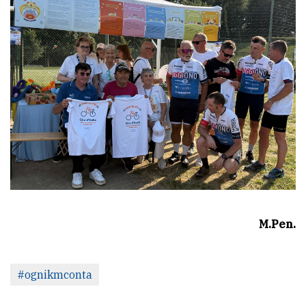
M.Pen.
#ognikmconta