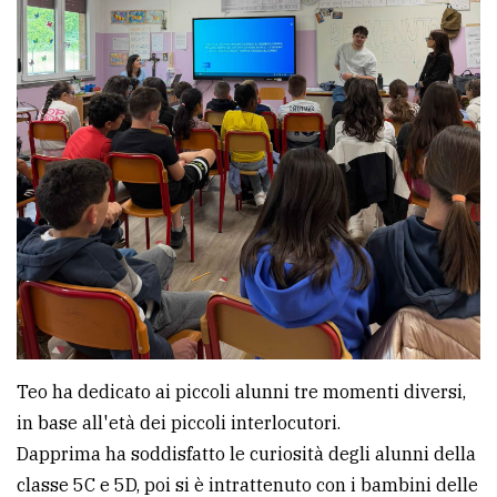
policy
Teo ha dedicato ai piccoli alunni tre momenti diversi,
in base all'età dei piccoli interlocutori.
Dapprima ha soddisfatto le curiosità degli alunni della
classe 5C e 5D, poi si è intrattenuto con i bambini delle