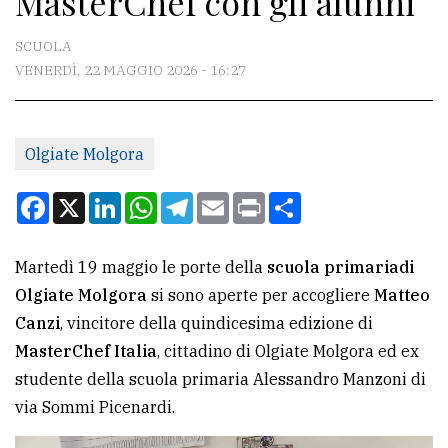
MasterChef con gli alunni
CONTATTI
SCUOLA
VENERDÌ, 22 MAGGIO 2026 - 16:27
La
redazione
Olgiate Molgora
Scrivici
Per
Facebook
X
LinkedIn
WhatsApp
Telegram
Email
Print
Condividi
la
tua
Martedì 19 maggio le porte della
scuola primariadi
pubblicità
Olgiate Molgora
si sono aperte per accogliere
Matteo
Canzi
, vincitore della quindicesima edizione di
CERCA
MasterChef Italia
, cittadino di Olgiate Molgora ed ex
studente della scuola primaria Alessandro Manzoni di
Cerca
via Sommi Picenardi.
per
comune