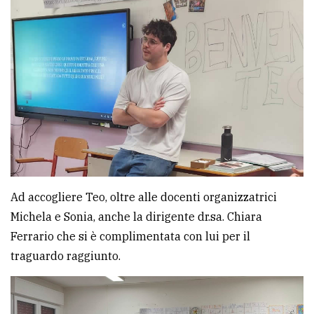
Ricerca
avanzata
LE
ALTRE
TESTATE
Ad accogliere Teo, oltre alle docenti organizzatrici
Michela e Sonia, anche la dirigente dr.sa. Chiara
PRIVACY
Ferrario che si è complimentata con lui per il
Privacy
traguardo raggiunto.
policy
Cookie