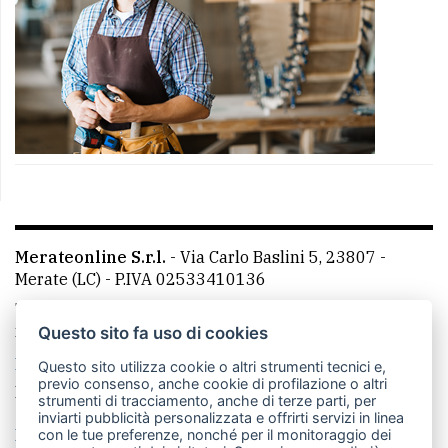
Merateonline S.r.l.
-
Via Carlo Baslini 5, 23807 -
Merate (LC)
- P.IVA 02533410136
Telefono:
039 9902881
- Whatsapp: 351 3481257 - E-
mail: redazione@merateonline.it
Questo sito fa uso di cookies
La redazione
CasateOnline
LeccoOnline
RSS
Questo sito utilizza cookie o altri strumenti tecnici e,
previo consenso, anche cookie di profilazione o altri
Made by
VIP
strumenti di tracciamento, anche di terze parti, per
inviarti pubblicità personalizzata e offrirti servizi in linea
Privacy policy
Cookie policy
con le tue preferenze, nonché per il monitoraggio dei