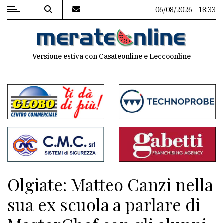
06/08/2026 - 18:33
MENU
Versione estiva con Casateonline e Leccoonline
Editoriale
e
commenti
Contenuti
del
sito
Appuntamenti
Olgiate: Matteo Canzi nella
Associazioni
sua ex scuola a parlare di
Meteo