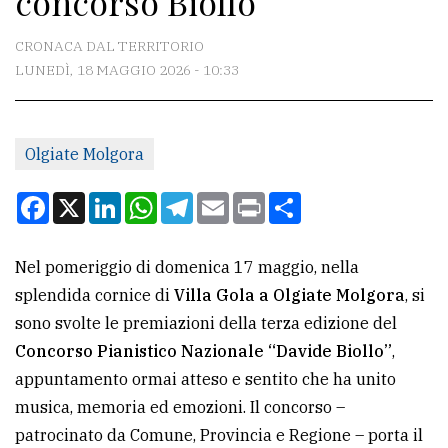
concorso Biollo
CONTATTI
CRONACA DAL TERRITORIO
LUNEDÌ, 18 MAGGIO 2026 - 10:33
La
redazione
Olgiate Molgora
Scrivici
Per
Facebook
X
LinkedIn
WhatsApp
Telegram
Email
Print
Condividi
la
tua
Nel pomeriggio di domenica 17 maggio, nella
pubblicità
splendida cornice di
Villa Gola a Olgiate Molgora
, si
sono svolte le premiazioni della terza edizione del
CERCA
Concorso Pianistico Nazionale “Davide Biollo”
,
appuntamento ormai atteso e sentito che ha unito
Cerca
musica, memoria ed emozioni. Il concorso –
per
patrocinato da Comune, Provincia e Regione – porta il
comune