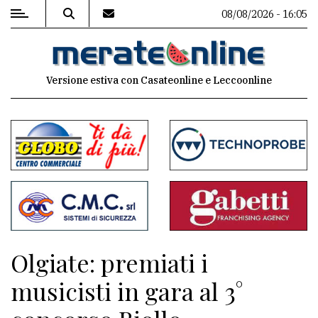
08/08/2026 - 16:05
MENU
Versione estiva con Casateonline e Leccoonline
Editoriale
e
commenti
Contenuti
del
sito
Appuntamenti
Olgiate: premiati i
Associazioni
musicisti in gara al 3°
Meteo