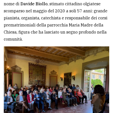
nome di
Davide Biollo
, stimato cittadino olgiatese
Ricerca
scomparso nel maggio del 2020 a soli 57 anni: grande
avanzata
pianista, organista, catechista e responsabile dei corsi
prematrimoniali della parrocchia Maria Madre della
Chiesa, figura che ha lasciato un segno profondo nella
LE
ALTRE
comunità.
TESTATE
PRIVACY
Privacy
policy
Cookie