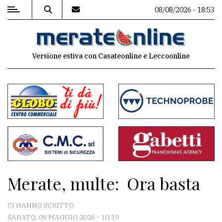
08/08/2026 - 18:53
MENU
Versione estiva con Casateonline e Leccoonline
Editoriale
e
commenti
Contenuti
del
sito
Appuntamenti
Merate, multe: Ora basta
Associazioni
CI HANNO SCRITTO
Meteo
SABATO, 09 MAGGIO 2026 - 10:19