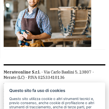
Merateonline S.r.l.
-
Via Carlo Baslini 5, 23807 -
Merate (LC)
- P.IVA 02533410136
Telefono:
039 9902881
- Whatsapp: 351 3481257 - E-
mail: redazione@merateonline.it
Questo sito fa uso di cookies
La redazione
CasateOnline
LeccoOnline
RSS
Questo sito utilizza cookie o altri strumenti tecnici e,
previo consenso, anche cookie di profilazione o altri
Made by
VIP
strumenti di tracciamento, anche di terze parti, per