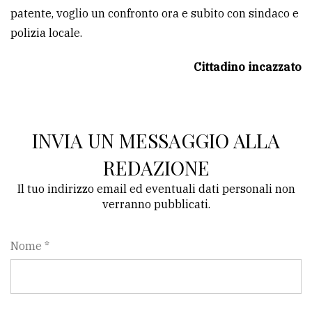
patente, voglio un confronto ora e subito con sindaco e
Ricerca
polizia locale.
avanzata
Cittadino incazzato
LE
ALTRE
TESTATE
INVIA UN MESSAGGIO ALLA
REDAZIONE
Il tuo indirizzo email ed eventuali dati personali non
verranno pubblicati.
PRIVACY
Nome *
Privacy
policy
Cookie