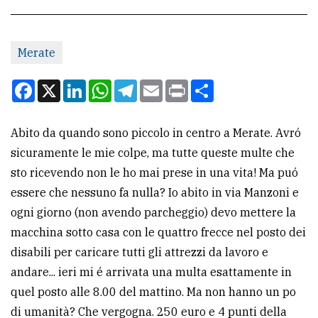
CONTATTI
Merate
La
redazione
Facebook
X
LinkedIn
WhatsApp
Telegram
Email
Print
Condividi
Scrivici
Abito da quando sono piccolo in centro a Merate. Avró
Per
sicuramente le mie colpe, ma tutte queste multe che
la
sto ricevendo non le ho mai prese in una vita! Ma puó
tua
essere che nessuno fa nulla? Io abito in via Manzoni e
pubblicità
ogni giorno (non avendo parcheggio) devo mettere la
macchina sotto casa con le quattro frecce nel posto dei
CERCA
disabili per caricare tutti gli attrezzi da lavoro e
andare... ieri mi é arrivata una multa esattamente in
Cerca
quel posto alle 8.00 del mattino. Ma non hanno un po
per
di umanità? Che vergogna. 250 euro e 4 punti della
comune