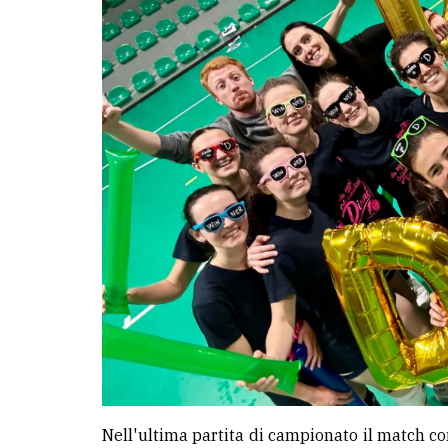
avanzata
LE
ALTRE
TESTATE
PRIVACY
Privacy
policy
Cookie
policy
Nell'ultima partita di campionato il match con