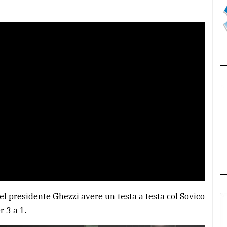
del presidente Ghezzi avere un testa a testa col Sovico
r 3 a 1.