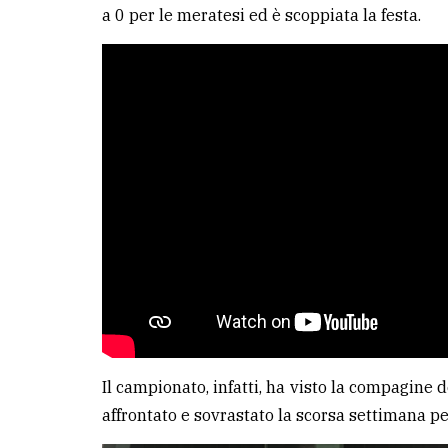
a 0 per le meratesi ed è scoppiata la festa.
Il campionato, infatti, ha visto la compagine 
affrontato e sovrastato la scorsa settimana pe