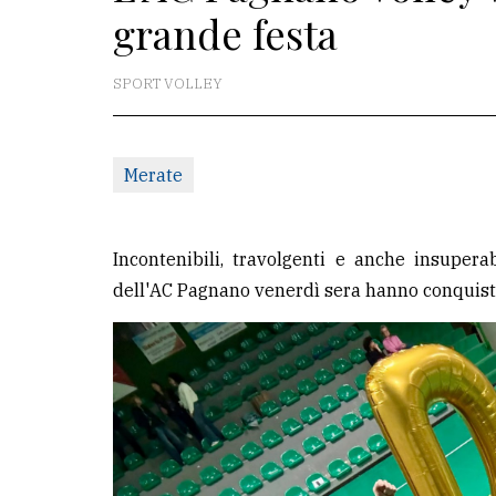
grande festa
La
redazione
SPORT VOLLEY
Scrivici
Per
Merate
la
tua
pubblicità
Incontenibili, travolgenti e anche insupera
dell'AC Pagnano venerdì sera hanno conquista
CERCA
Cerca
per
comune
Ricerca