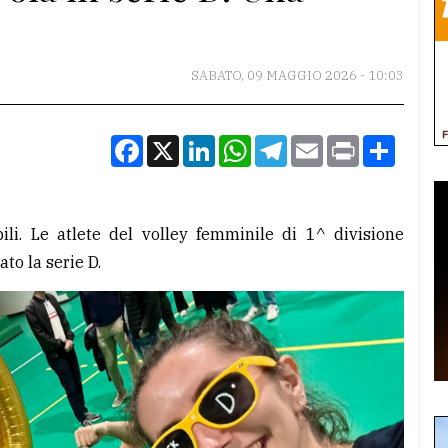
SABATO, 09 MAGGIO 2026 - 10:03
Facebook
X
LinkedIn
WhatsApp
Telegram
Email
Print
Condiv
bili. Le atlete del volley femminile di 1^ divisione
to la serie D.