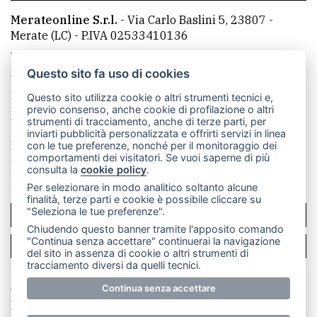
Merateonline S.r.l.
-
Via Carlo Baslini 5, 23807 -
Merate (LC)
- P.IVA 02533410136
Telefono:
039 9902881
- Whatsapp: 351 3481257 - E-
mail: redazione@merateonline.it
Questo sito fa uso di cookies
La redazione
CasateOnline
LeccoOnline
RSS
Questo sito utilizza cookie o altri strumenti tecnici e,
previo consenso, anche cookie di profilazione o altri
Made by
VIP
strumenti di tracciamento, anche di terze parti, per
inviarti pubblicità personalizzata e offrirti servizi in linea
Privacy policy
Cookie policy
con le tue preferenze, nonché per il monitoraggio dei
comportamenti dei visitatori. Se vuoi saperne di più
Rivedi le tue scelte sui cookie
consulta la
cookie policy
.
Per selezionare in modo analitico soltanto alcune
finalità, terze parti e cookie è possibile cliccare su
"Seleziona le tue preferenze".
SCRIVICI
Chiudendo questo banner tramite l'apposito comando
"Continua senza accettare" continuerai la navigazione
PER LA TUA PUBBLICITÀ
del sito in assenza di cookie o altri strumenti di
tracciamento diversi da quelli tecnici.
© Copyright Merateonline S.r.l. - Tutti i diritti riservati.
Continua senza accettare
E' proibita la riproduzione e pubblicazione anche