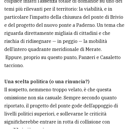
colpisce infatti l’assenza totale di domande su uno dei
temi più rilevanti per il territorio: la viabilità, e in
Ricerca
particolare l’impatto della chiusura del ponte di Brivio
avanzata
e del progetto del nuovo ponte a Paderno. Un tema che
riguarda direttamente migliaia di cittadini e che
LE
rischia di ridisegnare — in peggio — la mobilità
ALTRE
TESTATE
dell’intero quadrante meridionale di Merate.
Eppure, proprio su questo punto, Panzeri e Casaletto
tacciono.
Una scelta politica (o una rinuncia?)
Il sospetto, nemmeno troppo velato, è che questa
PRIVACY
omissione non sia casuale. Sempre secondo quanto
Privacy
riportato, il progetto del ponte gode dell’appoggio di
policy
livelli politici superiori, e sollevarne le criticità
significherebbe entrare in rotta di collisione con
Cookie