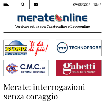
09/08/2026 - 18:46
MENU
Versione estiva con Casateonline e Leccoonline
Editoriale
e
commenti
Contenuti
del
sito
Appuntamenti
Merate: interrogazioni
Associazioni
senza coraggio
Meteo