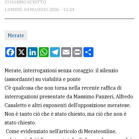
CI HANNO SCRITTO
LUNEDÌ, 04 MAGGIO 2026 - 12:24
CONTATTI
La
Merate
redazione
Scrivici
Facebook
X
LinkedIn
WhatsApp
Telegram
Email
Print
Condividi
Per
la
Merate, interrogazioni senza coraggio: il silenzio
tua
(assordante) su viabilità e ponte
pubblicità
C’è qualcosa che non torna nella recente raffica di
interrogazioni presentate da Massimo Panzeri, Alfredo
Casaletto e altri esponenti dell’opposizione meratese.
CERCA
Non è tanto ciò che è stato chiesto, ma ciò che non è
Cerca
stato chiesto.
per
Come evidenziato nell’articolo di Merateonline,
comune