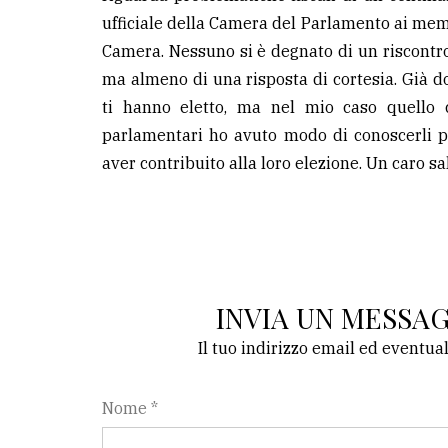
avanzata
ufficiale della Camera del Parlamento ai me
Camera. Nessuno si è degnato di un riscontro 
ma almeno di una risposta di cortesia. Già d
LE
ALTRE
ti hanno eletto, ma nel mio caso quello 
TESTATE
parlamentari ho avuto modo di conoscerli pe
aver contribuito alla loro elezione. Un caro sa
PRIVACY
INVIA UN MESSA
Privacy
policy
Il tuo indirizzo email ed eventua
Cookie
Nome *
policy