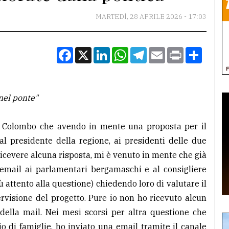
MARTEDÌ, 28 APRILE 2026 - 17:03
Facebook
X
LinkedIn
WhatsApp
Telegram
Email
Print
Condiv
nel ponte"
ng. Colombo che avendo in mente una proposta per il
al presidente della regione, ai presidenti delle due
ricevere alcuna risposta, mi è venuto in mente che già
 email ai parlamentari bergamaschi e al consigliere
attento alla questione) chiedendo loro di valutare il
visione del progetto. Pure io non ho ricevuto alcun
della mail. Nei mesi scorsi per altra questione che
o di famiglie, ho inviato una email tramite il canale