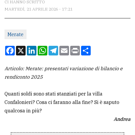
CI HANNO SCRITTO
MARTEDÌ, 21 APRILE 2026 - 17:21
CONTATTI
La
Merate
redazione
Scrivici
Facebook
X
LinkedIn
WhatsApp
Telegram
Email
Print
Condividi
Per
la
Articolo: Merate: presentati variazione di bilancio e
tua
rendiconto 2025
pubblicità
Quanti soldi sono stati stanziati per la villa
Confalonieri? Cosa ci faranno alla fine? Si è saputo
CERCA
qualcosa in più?
Cerca
Andrea
per
comune