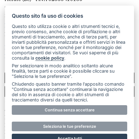
Telefono:
039 9902881
- Whatsapp: 351 3481257 - E-
mail: redazione@merateonline.it
Questo sito fa uso di cookies
La redazione
CasateOnline
LeccoOnline
RSS
Questo sito utilizza cookie o altri strumenti tecnici e,
previo consenso, anche cookie di profilazione o altri
Made by
VIP
strumenti di tracciamento, anche di terze parti, per
inviarti pubblicità personalizzata e offrirti servizi in linea
Privacy policy
Cookie policy
con le tue preferenze, nonché per il monitoraggio dei
comportamenti dei visitatori. Se vuoi saperne di più
Rivedi le tue scelte sui cookie
consulta la
cookie policy
.
Per selezionare in modo analitico soltanto alcune
finalità, terze parti e cookie è possibile cliccare su
"Seleziona le tue preferenze".
SCRIVICI
Chiudendo questo banner tramite l'apposito comando
"Continua senza accettare" continuerai la navigazione
PER LA TUA PUBBLICITÀ
del sito in assenza di cookie o altri strumenti di
tracciamento diversi da quelli tecnici.
© Copyright Merateonline S.r.l. - Tutti i diritti riservati.
Continua senza accettare
E' proibita la riproduzione e pubblicazione anche
parziale di testi, articoli e immagini senza la
Seleziona le tue preferenze
preventiva autorizzazione scritta dell'editore. RI Lecco
numero Rea LC 291.277 - Capitale sociale 10.329,14 €
Accetta tutti