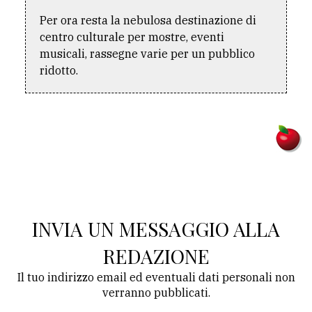
Per ora resta la nebulosa destinazione di
Ricerca
centro culturale per mostre, eventi
avanzata
musicali, rassegne varie per un pubblico
ridotto.
LE
ALTRE
TESTATE
INVIA UN MESSAGGIO ALLA
PRIVACY
REDAZIONE
Privacy
policy
Il tuo indirizzo email ed eventuali dati personali non
verranno pubblicati.
Cookie