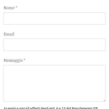
policy
Nome *
Email
Messaggio *
Ai sensi e per gli effetti degli artt. 6 e 13 del Regolamento UE