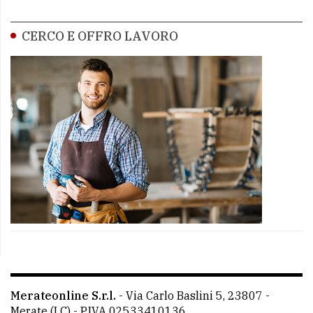
CERCO E OFFRO LAVORO
Merateonline S.r.l.
-
Via Carlo Baslini 5, 23807 -
Merate (LC)
- P.IVA 02533410136