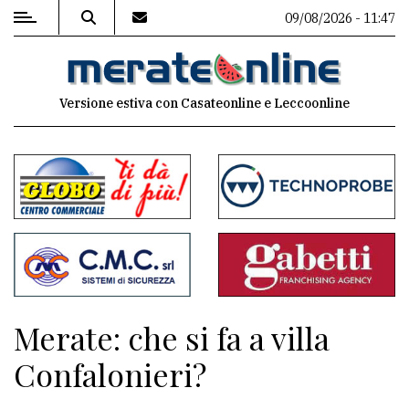
09/08/2026 - 11:47
MENU
Versione estiva con Casateonline e Leccoonline
Editoriale
e
commenti
Contenuti
del
sito
Appuntamenti
Merate: che si fa a villa
Associazioni
Confalonieri?
Meteo