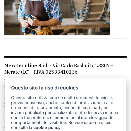
Merateonline S.r.l.
-
Via Carlo Baslini 5, 23807 -
Merate (LC)
- P.IVA 02533410136
Telefono:
039 9902881
- Whatsapp: 351 3481257 - E-
mail: redazione@merateonline.it
Questo sito fa uso di cookies
La redazione
CasateOnline
LeccoOnline
RSS
Questo sito utilizza cookie o altri strumenti tecnici e,
previo consenso, anche cookie di profilazione o altri
Made by
VIP
strumenti di tracciamento, anche di terze parti, per
inviarti pubblicità personalizzata e offrirti servizi in linea
Privacy policy
Cookie policy
con le tue preferenze, nonché per il monitoraggio dei
comportamenti dei visitatori. Se vuoi saperne di più
Rivedi le tue scelte sui cookie
consulta la
cookie policy
.