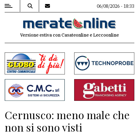
06/08/2026 - 18:33
MENU
Versione estiva con Casateonline e Leccoonline
Editoriale
e
commenti
Contenuti
del
sito
Appuntamenti
Cernusco: meno male che
Associazioni
non si sono visti
Meteo