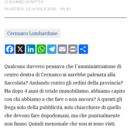
CI HANNO SCRITTO
MARTEDÌ, 21 APRILE 2026 - 08:40
CONTATTI
La
Cernusco Lombardone
redazione
Scrivici
Facebook
X
LinkedIn
WhatsApp
Telegram
Email
Print
Condividi
Per
la
Qualcuno davvero pensava che l'amministrazione di
tua
centro destra di Cernusco si sarebbe palesata alla
pubblicità
fiaccolata? Andando contro gli ordini della provincia?
Ma dopo 4 anni di totale immobilismo, abbiamo capito
con chi abbiamo a che fare o non ancora? A questi gli
CERCA
frega solo della pubblicità, solo chiacchiere di quello
Cerca
che devono fare dopodomani, ma che puntualmente
per
non fanno. Quindi menomale che non si sono visti.
comune