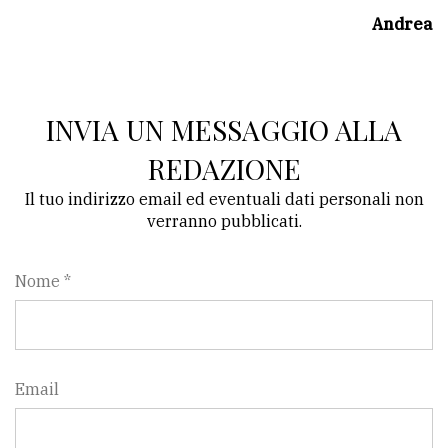
Andrea
Ricerca
avanzata
INVIA UN MESSAGGIO ALLA
LE
ALTRE
REDAZIONE
TESTATE
Il tuo indirizzo email ed eventuali dati personali non
verranno pubblicati.
Nome *
PRIVACY
Privacy
Email
policy
Cookie