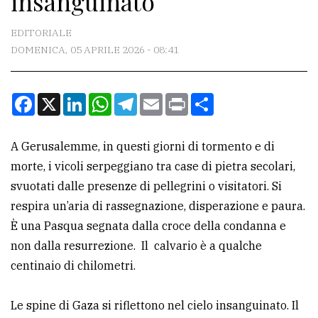
insanguinato
CONTATTI
EDITORIALE
DOMENICA, 05 APRILE 2026 - 08:41
La
redazione
Facebook
X
LinkedIn
WhatsApp
Telegram
Email
Print
Condividi
Scrivici
Per
A Gerusalemme, in questi giorni di tormento e di
la
morte, i vicoli serpeggiano tra case di pietra secolari,
tua
svuotati dalle presenze di pellegrini o visitatori. Si
pubblicità
respira un’aria di rassegnazione, disperazione e paura.
È una Pasqua segnata dalla croce della condanna e
CERCA
non dalla resurrezione. Il calvario è a qualche
centinaio di chilometri.
Cerca
per
Le spine di Gaza si riflettono nel cielo insanguinato. Il
comune