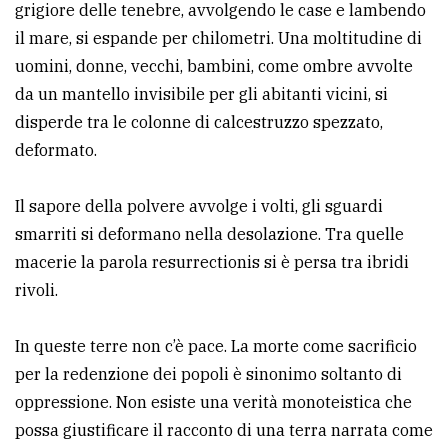
grigiore delle tenebre, avvolgendo le case e lambendo
Ricerca
il mare, si espande per chilometri. Una moltitudine di
avanzata
uomini, donne, vecchi, bambini, come ombre avvolte
da un mantello invisibile per gli abitanti vicini, si
disperde tra le colonne di calcestruzzo spezzato,
LE
ALTRE
deformato.
TESTATE
Il sapore della polvere avvolge i volti, gli sguardi
smarriti si deformano nella desolazione. Tra quelle
macerie la parola resurrectionis si è persa tra ibridi
rivoli.
PRIVACY
In queste terre non c’è pace. La morte come sacrificio
Privacy
per la redenzione dei popoli è sinonimo soltanto di
policy
oppressione. Non esiste una verità monoteistica che
possa giustificare il racconto di una terra narrata come
Cookie