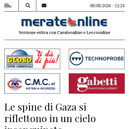
08/08/2026 - 12:24
MENU
Versione estiva con Casateonline e Leccoonline
Editoriale
e
commenti
Contenuti
del
sito
Appuntamenti
Le spine di Gaza si
Associazioni
riflettono in un cielo
Meteo