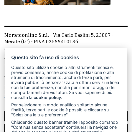
Merateonline S.r.l.
-
Via Carlo Baslini 5, 23807 -
Merate (LC)
- P.IVA 02533410136
Telefono:
039 9902881
- Whatsapp: 351 3481257 - E-
mail: redazione@merateonline.it
Questo sito fa uso di cookies
La redazione
CasateOnline
LeccoOnline
RSS
Questo sito utilizza cookie o altri strumenti tecnici e,
previo consenso, anche cookie di profilazione o altri
Made by
VIP
strumenti di tracciamento, anche di terze parti, per
inviarti pubblicità personalizzata e offrirti servizi in linea
Privacy policy
Cookie policy
con le tue preferenze, nonché per il monitoraggio dei
comportamenti dei visitatori. Se vuoi saperne di più
Rivedi le tue scelte sui cookie
consulta la
cookie policy
.
Per selezionare in modo analitico soltanto alcune
finalità, terze parti e cookie è possibile cliccare su
"Seleziona le tue preferenze".
SCRIVICI
Chiudendo questo banner tramite l'apposito comando
"Continua senza accettare" continuerai la navigazione
PER LA TUA PUBBLICITÀ