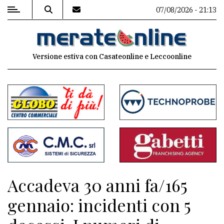
07/08/2026 - 21:13
MENU
Versione estiva con Casateonline e Leccoonline
Editoriale
e
commenti
Contenuti
del
sito
Appuntamenti
Accadeva 30 anni fa/165
Associazioni
gennaio: incidenti con 5
Meteo