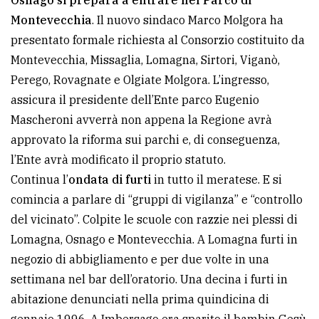
Montevecchia
. Il nuovo sindaco Marco Molgora ha
presentato formale richiesta al Consorzio costituito da
Montevecchia, Missaglia, Lomagna, Sirtori, Viganò,
Perego, Rovagnate e Olgiate Molgora. L’ingresso,
assicura il presidente dell’Ente parco Eugenio
Mascheroni avverrà non appena la Regione avrà
approvato la riforma sui parchi e, di conseguenza,
l’Ente avrà modificato il proprio statuto.
Continua l’
ondata di furti
in tutto il meratese. E si
comincia a parlare di “gruppi di vigilanza” e “controllo
del vicinato”. Colpite le scuole con razzie nei plessi di
Lomagna, Osnago e Montevecchia. A Lomagna furti in
negozio di abbigliamento e per due volte in una
settimana nel bar dell’oratorio. Una decina i furti in
abitazione denunciati nella prima quindicina di
gennaio 1996. A Imbersago era sparito il bambin Gesù