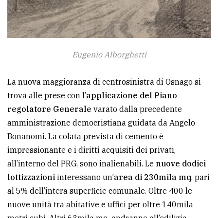
Eugenio Alborghetti
La nuova maggioranza di centrosinistra di Osnago si
trova alle prese con l’
applicazione del Piano
regolatore Generale
varato dalla precedente
amministrazione democristiana guidata da Angelo
Bonanomi. La colata prevista di cemento è
impressionante e i diritti acquisiti dei privati,
all’interno del PRG, sono inalienabili. Le
nuove dodici
lottizzazioni
interessano un’
area di 230mila mq
. pari
al 5% dell’intera superficie comunale. Oltre 400 le
nuove unità tra abitative e uffici per oltre 140mila
metri cubi. Altri 63mila mq. andranno all’edilizia