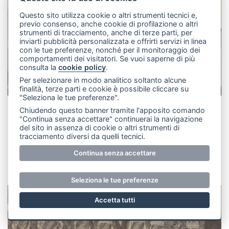
Questo sito utilizza cookie o altri strumenti tecnici e,
previo consenso, anche cookie di profilazione o altri
strumenti di tracciamento, anche di terze parti, per
inviarti pubblicità personalizzata e offrirti servizi in linea
con le tue preferenze, nonché per il monitoraggio dei
comportamenti dei visitatori. Se vuoi saperne di più
consulta la
cookie policy
.
Per selezionare in modo analitico soltanto alcune
finalità, terze parti e cookie è possibile cliccare su
"Seleziona le tue preferenze".
Chiudendo questo banner tramite l'apposito comando
Buoni piazzamenti del “Jitakyoei Karate club” di Santa
"Continua senza accettare" continuerai la navigazione
Maria al torneo “Shimpi Karate Shotokan”. I giovani
del sito in assenza di cookie o altri strumenti di
tracciamento diversi da quelli tecnici.
atleti sono guidati dal maestro Donato tentorio e
Continua senza accettare
dall’istruttrice Katia Tavola.
Seleziona le tue preferenze
Accetta tutti