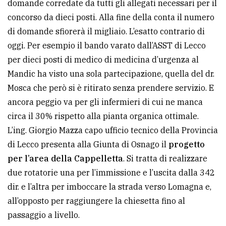
domande corredate da tutti gli allegati necessari per il
concorso da dieci posti. Alla fine della conta il numero
Ricerca
di domande sfiorerà il migliaio. L’esatto contrario di
avanzata
oggi. Per esempio il bando varato dall’ASST di Lecco
per dieci posti di medico di medicina d’urgenza al
LE
Mandic ha visto una sola partecipazione, quella del dr.
ALTRE
TESTATE
Mosca che però si è ritirato senza prendere servizio. E
ancora peggio va per gli infermieri di cui ne manca
circa il 30% rispetto alla pianta organica ottimale.
L’ing. Giorgio Mazza capo ufficio tecnico della Provincia
di Lecco presenta alla Giunta di Osnago il
progetto
per l’area della Cappelletta
. Si tratta di realizzare
PRIVACY
due rotatorie una per l’immissione e l’uscita dalla 342
Privacy
dir. e l’altra per imboccare la strada verso Lomagna e,
policy
all’opposto per raggiungere la chiesetta fino al
passaggio a livello.
Cookie