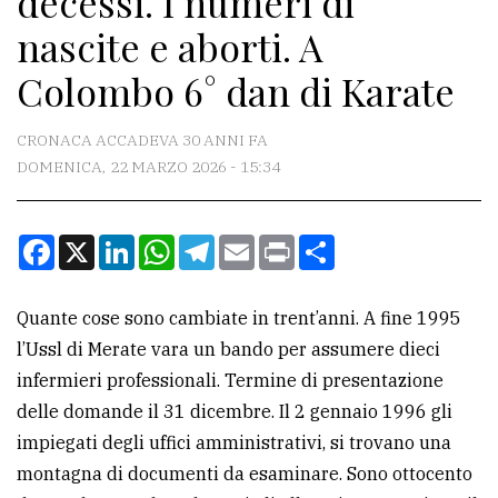
decessi. I numeri di
nascite e aborti. A
CONTATTI
Colombo 6° dan di Karate
La
redazione
CRONACA ACCADEVA 30 ANNI FA
DOMENICA, 22 MARZO 2026 - 15:34
Scrivici
Per
Facebook
X
LinkedIn
WhatsApp
Telegram
Email
Print
Condividi
la
tua
pubblicità
Quante cose sono cambiate in trent’anni. A fine 1995
l’Ussl di Merate vara un bando per assumere dieci
infermieri professionali. Termine di presentazione
CERCA
delle domande il 31 dicembre. Il 2 gennaio 1996 gli
Cerca
impiegati degli uffici amministrativi, si trovano una
per
montagna di documenti da esaminare. Sono ottocento
comune