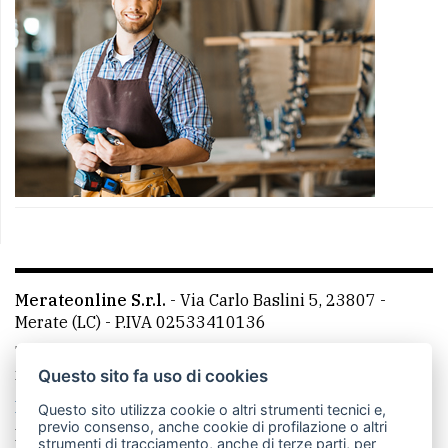
Merateonline S.r.l.
-
Via Carlo Baslini 5, 23807 -
Merate (LC)
- P.IVA 02533410136
Telefono:
039 9902881
- Whatsapp: 351 3481257 - E-
mail: redazione@merateonline.it
Questo sito fa uso di cookies
La redazione
CasateOnline
LeccoOnline
RSS
Questo sito utilizza cookie o altri strumenti tecnici e,
previo consenso, anche cookie di profilazione o altri
Made by
VIP
strumenti di tracciamento, anche di terze parti, per