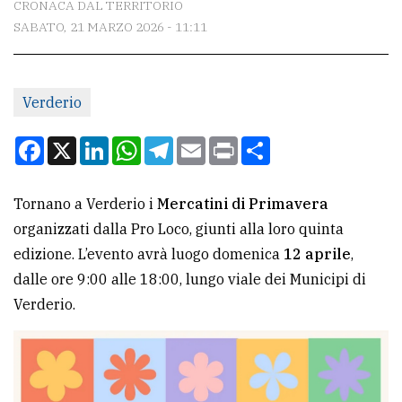
CRONACA DAL TERRITORIO
SABATO, 21 MARZO 2026 - 11:11
CONTATTI
La
Verderio
redazione
Scrivici
Facebook
X
LinkedIn
WhatsApp
Telegram
Email
Print
Condividi
Per
la
Tornano a Verderio i
Mercatini di Primavera
tua
organizzati dalla Pro Loco, giunti alla loro quinta
pubblicità
edizione. L’evento avrà luogo domenica
12 aprile
,
dalle ore 9:00 alle 18:00, lungo viale dei Municipi di
Verderio.
CERCA
Cerca
per
comune