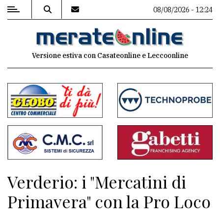
08/08/2026 - 12:24
MENU
Versione estiva con Casateonline e Leccoonline
Editoriale
e
commenti
Contenuti
del
sito
Appuntamenti
Verderio: i "Mercatini di
Associazioni
Primavera" con la Pro Loco
Meteo