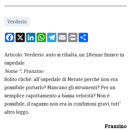
CONTATTI
Verderio
La
redazione
Facebook
X
LinkedIn
WhatsApp
Telegram
Email
Print
Condividi
Scrivici
Articolo: Verderio: auto si ribalta, un 28enne finisce in
Per
ospedale
la
Nome *: Franzino
tua
Solito cliché: all'ospedale di Merate perché non era
pubblicità
possibile portarlo? Mancano gli strumenti? Per un
semplice capottamento a bassa velocità? Non è
CERCA
possibile...il ragazzo non era in condizioni gravi, tutt'
altro leggo..
Cerca
per
Franzino
comune