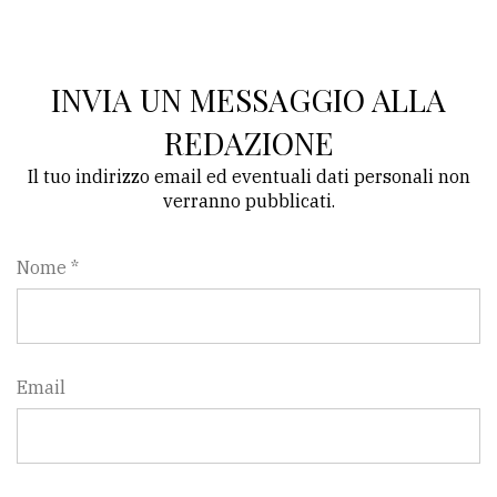
Ricerca
avanzata
INVIA UN MESSAGGIO ALLA
REDAZIONE
LE
ALTRE
Il tuo indirizzo email ed eventuali dati personali non
TESTATE
verranno pubblicati.
Nome *
PRIVACY
Email
Privacy
policy
Cookie