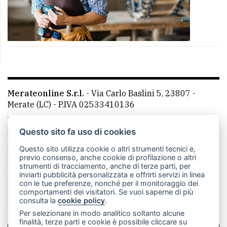
Merateonline S.r.l.
-
Via Carlo Baslini 5, 23807 -
Merate (LC)
- P.IVA 02533410136
Telefono:
039 9902881
- Whatsapp: 351 3481257 - E-
mail: redazione@merateonline.it
Questo sito fa uso di cookies
La redazione
CasateOnline
LeccoOnline
RSS
Questo sito utilizza cookie o altri strumenti tecnici e,
previo consenso, anche cookie di profilazione o altri
Made by
VIP
strumenti di tracciamento, anche di terze parti, per
inviarti pubblicità personalizzata e offrirti servizi in linea
Privacy policy
Cookie policy
con le tue preferenze, nonché per il monitoraggio dei
comportamenti dei visitatori. Se vuoi saperne di più
Rivedi le tue scelte sui cookie
consulta la
cookie policy
.
Per selezionare in modo analitico soltanto alcune
finalità, terze parti e cookie è possibile cliccare su