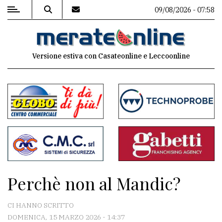
09/08/2026 - 07:58
MENU
Versione estiva con Casateonline e Leccoonline
Editoriale
e
commenti
Contenuti
del
sito
Appuntamenti
Perchè non al Mandic?
Associazioni
CI HANNO SCRITTO
Meteo
DOMENICA, 15 MARZO 2026 - 14:37