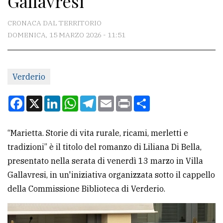
Gallavresi
CONTATTI
CRONACA DAL TERRITORIO
DOMENICA, 15 MARZO 2026 - 11:51
La
redazione
Verderio
Scrivici
Per
Facebook
X
LinkedIn
WhatsApp
Telegram
Email
Print
Condividi
la
tua
“Marietta. Storie di vita rurale, ricami, merletti e
pubblicità
tradizioni” è il titolo del romanzo di Liliana Di Bella,
presentato nella serata di venerdì 13 marzo in Villa
CERCA
Gallavresi, in un'iniziativa organizzata sotto il cappello
della Commissione Biblioteca di Verderio.
Cerca
per
comune