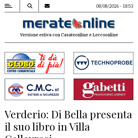
08/08/2026 - 18:53
MENU
Versione estiva con Casateonline e Leccoonline
Editoriale
e
commenti
Contenuti
del
sito
Appuntamenti
Verderio: Di Bella presenta
Associazioni
il suo libro in Villa
Meteo