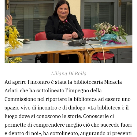
Ricerca
avanzata
LE
ALTRE
TESTATE
Liliana Di Bella
Ad aprire l’incontro è stata la bibliotecaria Micaela
Arlati, che ha sottolineato l'impegno della
PRIVACY
Commissione nel riportare la biblioteca ad essere uno
spazio vivo di incontro e di dialogo: «La biblioteca è il
Privacy
luogo dove si conoscono le storie. Conoscerle ci
policy
permette di comprendere meglio ciò che succede fuori
Cookie
e dentro di noi», ha sottolineato, augurando ai presenti