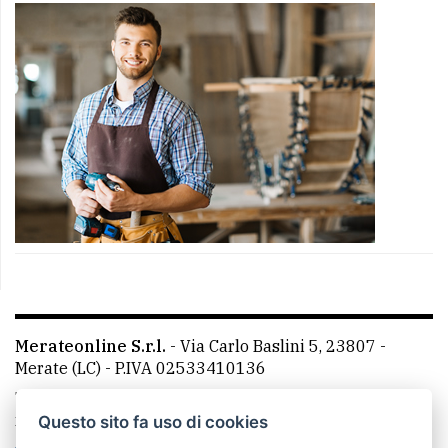
Merateonline S.r.l.
-
Via Carlo Baslini 5, 23807 -
Merate (LC)
- P.IVA 02533410136
Telefono:
039 9902881
- Whatsapp: 351 3481257 - E-
mail: redazione@merateonline.it
Questo sito fa uso di cookies