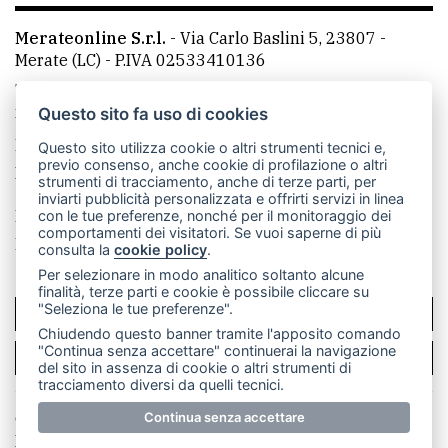
Merateonline S.r.l.
-
Via Carlo Baslini 5, 23807 -
Merate (LC)
- P.IVA 02533410136
Telefono:
039 9902881
- Whatsapp: 351 3481257 - E-
mail: redazione@merateonline.it
Questo sito fa uso di cookies
La redazione
CasateOnline
LeccoOnline
RSS
Questo sito utilizza cookie o altri strumenti tecnici e,
previo consenso, anche cookie di profilazione o altri
Made by
VIP
strumenti di tracciamento, anche di terze parti, per
inviarti pubblicità personalizzata e offrirti servizi in linea
Privacy policy
Cookie policy
con le tue preferenze, nonché per il monitoraggio dei
comportamenti dei visitatori. Se vuoi saperne di più
Rivedi le tue scelte sui cookie
consulta la
cookie policy
.
Per selezionare in modo analitico soltanto alcune
finalità, terze parti e cookie è possibile cliccare su
"Seleziona le tue preferenze".
SCRIVICI
Chiudendo questo banner tramite l'apposito comando
"Continua senza accettare" continuerai la navigazione
PER LA TUA PUBBLICITÀ
del sito in assenza di cookie o altri strumenti di
tracciamento diversi da quelli tecnici.
© Copyright Merateonline S.r.l. - Tutti i diritti riservati.
Continua senza accettare
E' proibita la riproduzione e pubblicazione anche