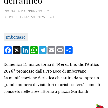
dell'antico
CONTATTI
CRONACA DAL TERRITORIO
GIOVEDÌ, 12 MARZO 2026 - 12:16
La
redazione
Imbersago
Scrivici
Per
Facebook
X
LinkedIn
WhatsApp
Telegram
Email
Print
Condividi
la
tua
Domenica 15 marzo torna il "
Mercatino dell'Antico
pubblicità
2026
", promosso dalla Pro Loco di Imbersago
La manifestazione fieristica che attira da sempre un
CERCA
grande numero di visitatori e turisti, si terrà come di
consueto nelle aree attorno a piazza Garibaldi
Cerca
per
comune