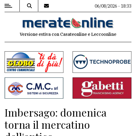
06/08/2026 - 18:33
MENU
Versione estiva con Casateonline e Leccoonline
Editoriale
e
commenti
Contenuti
del
sito
Appuntamenti
Imbersago: domenica
Associazioni
torna il mercatino
Meteo