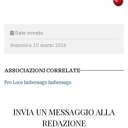
Ricerca
avanzata
Date evento
LE
ALTRE
domenica, 15 marzo 2026
TESTATE
ASSOCIAZIONI CORRELATE
Pro Loco Imbersago Imbersago
PRIVACY
Privacy
INVIA UN MESSAGGIO ALLA
policy
REDAZIONE
Cookie