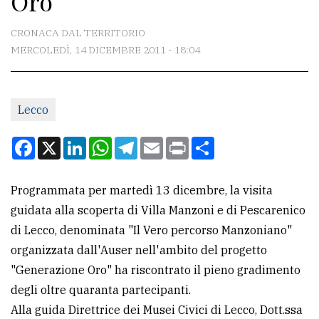
Oro
CONTATTI
CRONACA DAL TERRITORIO
MERCOLEDÌ, 14 DICEMBRE 2011 - 18:04
La
redazione
Lecco
Scrivici
Per
Facebook
X
LinkedIn
WhatsApp
Telegram
Email
Print
Condividi
la
tua
Programmata per martedì 13 dicembre, la visita
pubblicità
guidata alla scoperta di Villa Manzoni e di Pescarenico
di Lecco, denominata "Il Vero percorso Manzoniano"
CERCA
organizzata dall'Auser nell'ambito del progetto
"Generazione Oro" ha riscontrato il pieno gradimento
Cerca
degli oltre quaranta partecipanti.
per
Alla guida Direttrice dei Musei Civici di Lecco, Dott.ssa
comune