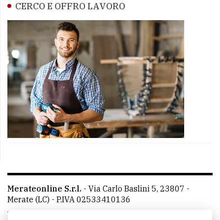
CERCO E OFFRO LAVORO
Merateonline S.r.l.
-
Via Carlo Baslini 5, 23807 -
Merate (LC)
- P.IVA 02533410136
Telefono:
039 9902881
- Whatsapp: 351 3481257 - E-