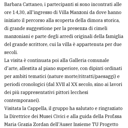
Barbara Cattaneo, i partecipanti si sono incontrati alle
Ricerca
ore 14,30, all'ingresso di Villa Manzoni da dove hanno
avanzata
iniziato il percorso alla scoperta della dimora storica,
di grande suggestione per la presenza di cimeli
manzoniani e parte degli arredi originali della famiglia
LE
ALTRE
del grande scrittore, cui la villa è appartenuta per due
TESTATE
secoli.
La visita è continuata poi alla Galleria comunale
d'arte, allestita al piano superiore, con dipinti ordinati
per ambiti tematici (nature morte/ritratti/paesaggi) e
periodi cronologici (dal XVII al XX secolo, sino ai lavori
PRIVACY
dei più rappresentativi pittori lecchesi
contemporanei).
Privacy
Visitata la Cappella, il gruppo ha salutato e ringraziato
policy
la Direttrice dei Musei Civici e alla guida della Prof.ssa
Cookie
Maria Grazia Zordan dell'Auser Insieme TU Progetto