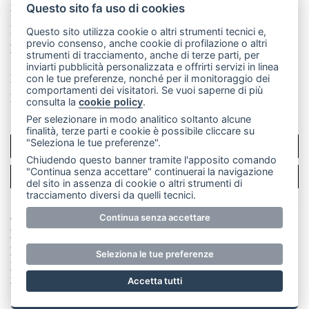
mail: redazione@merateonline.it
Questo sito fa uso di cookies
La redazione
CasateOnline
LeccoOnline
RSS
Questo sito utilizza cookie o altri strumenti tecnici e,
previo consenso, anche cookie di profilazione o altri
Made by
VIP
strumenti di tracciamento, anche di terze parti, per
inviarti pubblicità personalizzata e offrirti servizi in linea
Privacy policy
Cookie policy
con le tue preferenze, nonché per il monitoraggio dei
comportamenti dei visitatori. Se vuoi saperne di più
Rivedi le tue scelte sui cookie
consulta la
cookie policy
.
Per selezionare in modo analitico soltanto alcune
finalità, terze parti e cookie è possibile cliccare su
"Seleziona le tue preferenze".
SCRIVICI
Chiudendo questo banner tramite l'apposito comando
"Continua senza accettare" continuerai la navigazione
PER LA TUA PUBBLICITÀ
del sito in assenza di cookie o altri strumenti di
tracciamento diversi da quelli tecnici.
© Copyright Merateonline S.r.l. - Tutti i diritti riservati.
Continua senza accettare
E' proibita la riproduzione e pubblicazione anche
parziale di testi, articoli e immagini senza la
Seleziona le tue preferenze
preventiva autorizzazione scritta dell'editore. RI Lecco
numero Rea LC 291.277 - Capitale sociale 10.329,14 €
Accetta tutti