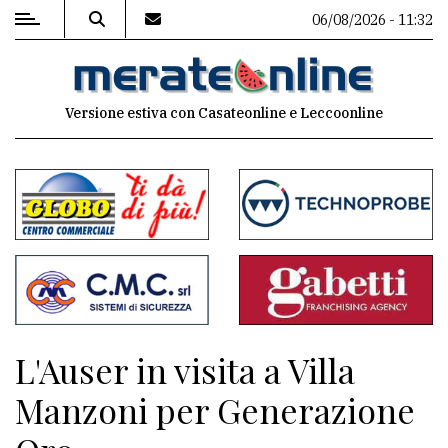
06/08/2026 - 11:32
MENU
Versione estiva con Casateonline e Leccoonline
Editoriale
e
commenti
Contenuti
del
sito
Appuntamenti
L'Auser in visita a Villa
Associazioni
Manzoni per Generazione
Meteo