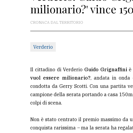
milionario?' vince 15
La
redazione
CRONACA DAL TERRITORIO
Scrivici
Per
Verderio
la
tua
pubblicità
Il cittadino di Verderio
Guido Grignaffini
è 
vuol essere milionario?
, andata in onda
condotta da Gerry Scotti. Con una partita vel
CERCA
campione della serata portando a casa 150mil
Cerca
colpi di scena.
per
comune
Non è stato centrato il premio massimo da u
conquista rarissima – ma la serata ha regal
Ricerca