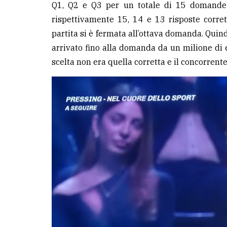
Q1, Q2 e Q3 per un totale di 15 domande s
avanzata
rispettivamente 15, 14 e 13 risposte corret
partita si è fermata all’ottava domanda. Quindi
LE
arrivato fino alla domanda da un milione di e
ALTRE
TESTATE
scelta non era quella corretta e il concorrent
PRIVACY
Privacy
policy
Cookie
policy