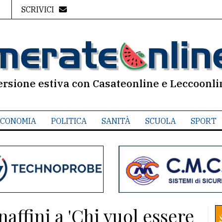
SCRIVICI
ersione estiva con Casateonline e Leccoonli
CONOMIA
POLITICA
SANITÀ
SCUOLA
SPORT
affini a 'Chi vuol essere