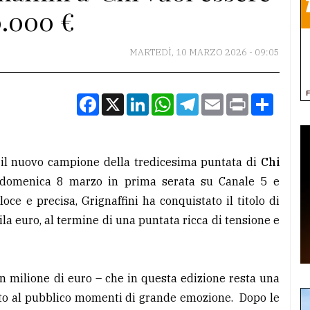
0.000 €
MARTEDÌ, 10 MARZO 2026 - 09:05
Facebook
X
LinkedIn
WhatsApp
Telegram
Email
Print
Condiv
il nuovo campione della tredicesima puntata di
Chi
 domenica 8 marzo in prima serata su Canale 5 e
oce e precisa, Grignaffini ha conquistato il titolo di
a euro, al termine di una puntata ricca di tensione e
n milione di euro – che in questa edizione resta una
ato al pubblico momenti di grande emozione. Dopo le