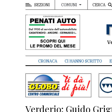
SEZIONI
CERCA
COMUNI
MENU
Editoriale
e
commenti
V
Contenuti
del
CRONACA
CI HANNO SCRITTO
E
sito
Appuntamenti
Associazioni
Meteo
Verderio: Guido Grign
CONTATTI