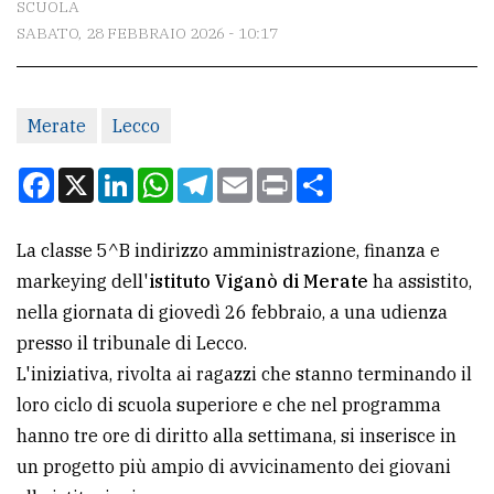
SCUOLA
SABATO, 28 FEBBRAIO 2026 - 10:17
CONTATTI
La
Merate
Lecco
redazione
Scrivici
Facebook
X
LinkedIn
WhatsApp
Telegram
Email
Print
Condividi
Per
la
La classe 5^B indirizzo amministrazione, finanza e
tua
markeying dell'
istituto Viganò di Merate
ha assistito,
pubblicità
nella giornata di giovedì 26 febbraio, a una udienza
presso il tribunale di Lecco.
L'iniziativa, rivolta ai ragazzi che stanno terminando il
CERCA
loro ciclo di scuola superiore e che nel programma
Cerca
hanno tre ore di diritto alla settimana, si inserisce in
per
un progetto più ampio di avvicinamento dei giovani
comune