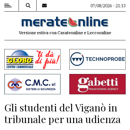
07/08/2026 - 21:13
MENU
Versione estiva con Casateonline e Leccoonline
Editoriale
e
commenti
Contenuti
del
sito
Appuntamenti
Gli studenti del Viganò in
Associazioni
tribunale per una udienza
Meteo