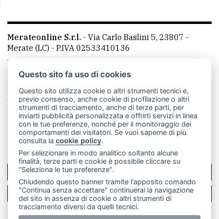
Merateonline S.r.l.
-
Via Carlo Baslini 5, 23807 -
Merate (LC)
- P.IVA 02533410136
Telefono:
039 9902881
- Whatsapp: 351 3481257 - E-
mail: redazione@merateonline.it
Questo sito fa uso di cookies
La redazione
CasateOnline
LeccoOnline
RSS
Questo sito utilizza cookie o altri strumenti tecnici e,
previo consenso, anche cookie di profilazione o altri
Made by
VIP
strumenti di tracciamento, anche di terze parti, per
inviarti pubblicità personalizzata e offrirti servizi in linea
Privacy policy
Cookie policy
con le tue preferenze, nonché per il monitoraggio dei
comportamenti dei visitatori. Se vuoi saperne di più
Rivedi le tue scelte sui cookie
consulta la
cookie policy
.
Per selezionare in modo analitico soltanto alcune
finalità, terze parti e cookie è possibile cliccare su
"Seleziona le tue preferenze".
SCRIVICI
Chiudendo questo banner tramite l'apposito comando
"Continua senza accettare" continuerai la navigazione
PER LA TUA PUBBLICITÀ
del sito in assenza di cookie o altri strumenti di
tracciamento diversi da quelli tecnici.