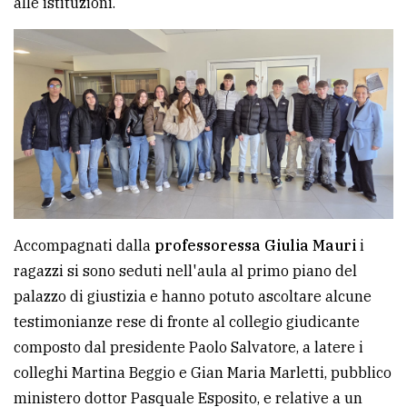
alle istituzioni.
Ricerca
avanzata
LE
ALTRE
TESTATE
Accompagnati dalla
professoressa Giulia Mauri
i
ragazzi si sono seduti nell'aula al primo piano del
PRIVACY
palazzo di giustizia e hanno potuto ascoltare alcune
testimonianze rese di fronte al collegio giudicante
Privacy
composto dal presidente Paolo Salvatore, a latere i
policy
colleghi Martina Beggio e Gian Maria Marletti, pubblico
Cookie
ministero dottor Pasquale Esposito, e relative a un