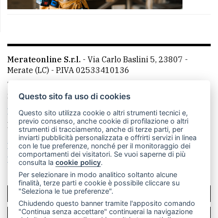
Merateonline S.r.l.
-
Via Carlo Baslini 5, 23807 -
Merate (LC)
- P.IVA 02533410136
Telefono:
039 9902881
- Whatsapp: 351 3481257 - E-
mail: redazione@merateonline.it
Questo sito fa uso di cookies
La redazione
CasateOnline
LeccoOnline
RSS
Questo sito utilizza cookie o altri strumenti tecnici e,
previo consenso, anche cookie di profilazione o altri
Made by
VIP
strumenti di tracciamento, anche di terze parti, per
inviarti pubblicità personalizzata e offrirti servizi in linea
Privacy policy
Cookie policy
con le tue preferenze, nonché per il monitoraggio dei
comportamenti dei visitatori. Se vuoi saperne di più
Rivedi le tue scelte sui cookie
consulta la
cookie policy
.
Per selezionare in modo analitico soltanto alcune
finalità, terze parti e cookie è possibile cliccare su
"Seleziona le tue preferenze".
SCRIVICI
Chiudendo questo banner tramite l'apposito comando
"Continua senza accettare" continuerai la navigazione
PER LA TUA PUBBLICITÀ