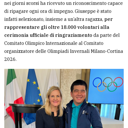
nei giorni scorsi ha ricevuto un riconoscimento capace
Ricerca
di ripagare ogni ora di impegno. Giuseppe è stato
avanzata
infatti selezionato, insieme a un’altra ragazza,
per
rappresentare gli oltre 18.000 volontari alla
cerimonia ufficiale di ringraziamento
da parte del
LE
ALTRE
Comitato Olimpico Internazionale al Comitato
TESTATE
organizzatore delle Olimpiadi Invernali Milano-Cortina
2026.
PRIVACY
Privacy
policy
Cookie