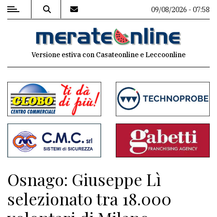
09/08/2026 - 07:58
MENU
Versione estiva con Casateonline e Leccoonline
Editoriale
e
commenti
Contenuti
del
sito
Appuntamenti
Osnago: Giuseppe Lì
Associazioni
selezionato tra 18.000
Meteo