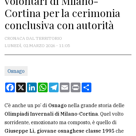
volontari di Milano-
Cortina per la cerimonia
CONTATTI
conclusiva con autorità
La
redazione
CRONACA DAL TERRITORIO
LUNEDÌ, 02 MARZO 2026 - 11:05
Scrivici
Per
la
Osnago
tua
pubblicità
Facebook
X
LinkedIn
WhatsApp
Telegram
Email
Print
Condividi
CERCA
C’è anche un po’ di
Osnago
nella grande storia delle
Olimpiadi Invernali di Milano-Cortina
. Quel volto
Cerca
sorridente, emozionato ma composto, è quello di
per
Giuseppe Lì, giovane osnaghese classe 1995
che
comune