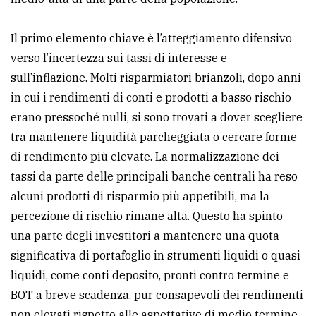
Ricerca
Il primo elemento chiave è l’atteggiamento difensivo
avanzata
verso l’incertezza sui tassi di interesse e
sull’inflazione. Molti risparmiatori brianzoli, dopo anni
LE
in cui i rendimenti di conti e prodotti a basso rischio
ALTRE
TESTATE
erano pressoché nulli, si sono trovati a dover scegliere
tra mantenere liquidità parcheggiata o cercare forme
di rendimento più elevate. La normalizzazione dei
tassi da parte delle principali banche centrali ha reso
alcuni prodotti di risparmio più appetibili, ma la
percezione di rischio rimane alta. Questo ha spinto
PRIVACY
una parte degli investitori a mantenere una quota
significativa di portafoglio in strumenti liquidi o quasi
Privacy
liquidi, come conti deposito, pronti contro termine e
policy
BOT a breve scadenza, pur consapevoli dei rendimenti
Cookie
non elevati rispetto alle aspettative di medio termine.