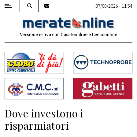
07/08/2026 - 11:54
MENU
Versione estiva con Casateonline e Leccoonline
Editoriale
e
commenti
Contenuti
del
sito
Appuntamenti
Dove investono i
Associazioni
risparmiatori
Meteo