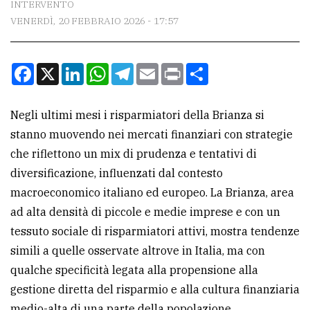
INTERVENTO
VENERDÌ, 20 FEBBRAIO 2026 - 17:57
CONTATTI
La
Facebook
X
LinkedIn
WhatsApp
Telegram
Email
Print
Condividi
redazione
Scrivici
Negli ultimi mesi i risparmiatori della Brianza si
Per
stanno muovendo nei mercati finanziari con strategie
la
che riflettono un mix di prudenza e tentativi di
tua
diversificazione, influenzati dal contesto
pubblicità
macroeconomico italiano ed europeo. La Brianza, area
ad alta densità di piccole e medie imprese e con un
tessuto sociale di risparmiatori attivi, mostra tendenze
CERCA
simili a quelle osservate altrove in Italia, ma con
Cerca
qualche specificità legata alla propensione alla
per
gestione diretta del risparmio e alla cultura finanziaria
comune
medio-alta di una parte della popolazione.