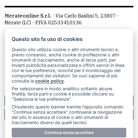
Merateonline S.r.l.
-
Via Carlo Baslini 5, 23807 -
Merate (LC)
- P.IVA 02533410136
Telefono:
039 9902881
- Whatsapp: 351 3481257 - E-
mail: redazione@merateonline.it
Questo sito fa uso di cookies
La redazione
CasateOnline
LeccoOnline
RSS
Questo sito utilizza cookie o altri strumenti tecnici e,
previo consenso, anche cookie di profilazione o altri
Made by
VIP
strumenti di tracciamento, anche di terze parti, per
inviarti pubblicità personalizzata e offrirti servizi in linea
Privacy policy
Cookie policy
con le tue preferenze, nonché per il monitoraggio dei
comportamenti dei visitatori. Se vuoi saperne di più
Rivedi le tue scelte sui cookie
consulta la
cookie policy
.
Per selezionare in modo analitico soltanto alcune
finalità, terze parti e cookie è possibile cliccare su
"Seleziona le tue preferenze".
SCRIVICI
Chiudendo questo banner tramite l'apposito comando
"Continua senza accettare" continuerai la navigazione
PER LA TUA PUBBLICITÀ
del sito in assenza di cookie o altri strumenti di
tracciamento diversi da quelli tecnici.
© Copyright Merateonline S.r.l. - Tutti i diritti riservati.
Continua senza accettare