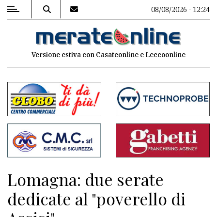
08/08/2026 - 12:24
MENU
Versione estiva con Casateonline e Leccoonline
Editoriale
e
commenti
Contenuti
del
sito
Appuntamenti
Lomagna: due serate
Associazioni
dedicate al "poverello di
Meteo