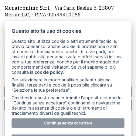
Merateonline S.r.l.
-
Via Carlo Baslini 5, 23807 -
Merate (LC)
- P.IVA 02533410136
Telefono:
039 9902881
- Whatsapp: 351 3481257 - E-
mail: redazione@merateonline.it
Questo sito fa uso di cookies
La redazione
CasateOnline
LeccoOnline
RSS
Questo sito utilizza cookie o altri strumenti tecnici e,
previo consenso, anche cookie di profilazione o altri
Made by
VIP
strumenti di tracciamento, anche di terze parti, per
inviarti pubblicità personalizzata e offrirti servizi in linea
Privacy policy
Cookie policy
con le tue preferenze, nonché per il monitoraggio dei
comportamenti dei visitatori. Se vuoi saperne di più
Rivedi le tue scelte sui cookie
consulta la
cookie policy
.
Per selezionare in modo analitico soltanto alcune
finalità, terze parti e cookie è possibile cliccare su
"Seleziona le tue preferenze".
SCRIVICI
Chiudendo questo banner tramite l'apposito comando
"Continua senza accettare" continuerai la navigazione
PER LA TUA PUBBLICITÀ
del sito in assenza di cookie o altri strumenti di
tracciamento diversi da quelli tecnici.
© Copyright Merateonline S.r.l. - Tutti i diritti riservati.
Continua senza accettare
E' proibita la riproduzione e pubblicazione anche