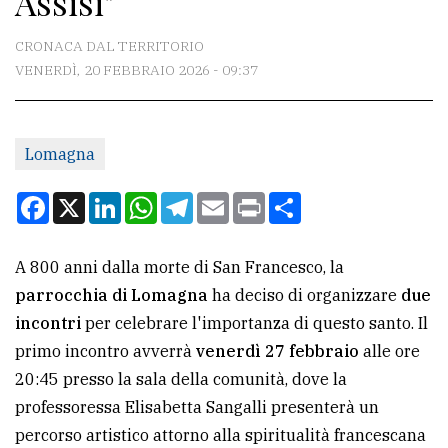
Assisi"
CONTATTI
CRONACA DAL TERRITORIO
VENERDÌ, 20 FEBBRAIO 2026 - 09:37
La
redazione
Lomagna
Scrivici
Per
Facebook
X
LinkedIn
WhatsApp
Telegram
Email
Print
Condividi
la
tua
A 800 anni dalla morte di San Francesco, la
pubblicità
parrocchia di Lomagna
ha deciso di organizzare
due
incontri
per celebrare l'importanza di questo santo. Il
CERCA
primo incontro avverrà
venerdì 27 febbraio
alle ore
20:45 presso la sala della comunità, dove la
Cerca
professoressa Elisabetta Sangalli presenterà un
per
percorso artistico attorno alla spiritualità francescana
comune