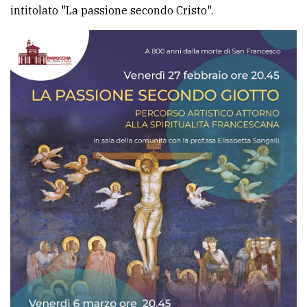
intitolato "La passione secondo Cristo".
Ricerca
avanzata
LE
ALTRE
TESTATE
PRIVACY
Privacy
policy
Cookie